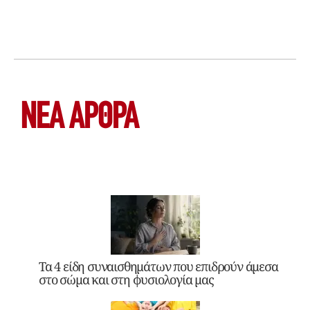
ΝΕΑ ΆΡΘΡΑ
Τα 4 είδη συναισθημάτων που επιδρούν άμεσα
στο σώμα και στη φυσιολογία μας