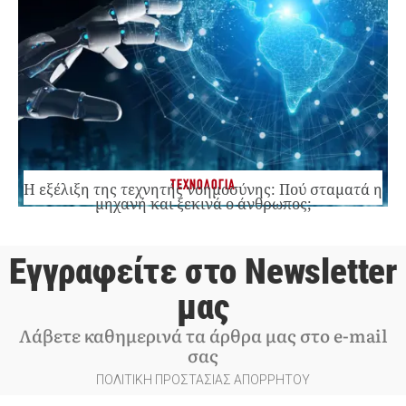
ΤΕΧΝΟΛΟΓΙΑ
Η εξέλιξη της τεχνητής νοημοσύνης: Πού σταματά η
μηχανή και ξεκινά ο άνθρωπος;
Εγγραφείτε στο Newsletter
μας
Λάβετε καθημερινά τα άρθρα μας στο e-mail
σας
ΠΟΛΙΤΙΚΗ ΠΡΟΣΤΑΣΙΑΣ ΑΠΟΡΡΗΤΟΥ