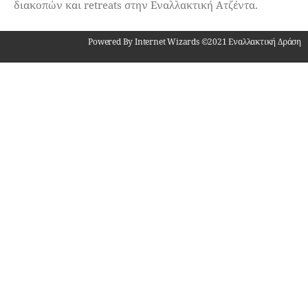
διακοπών και retreats στην Εναλλακτική Ατζέντα.
Powered By Internet Wizards ©2021 Εναλλακτική Δράση