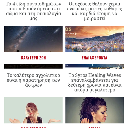
Τα 4 είδη συναισθημάτων
Οι σχέσεις θέλουν χέρια
που επιδρούν άμεσα στο
ενωμένα, ματιές καθαρές
σώμα και στη φυσιολογία
και καρδιά έτοιμη να
μας
μοιραστεί
ΚΑΛΎΤΕΡΗ ΖΩΉ
ΕΝΔΙΑΦΈΡΟΝΤΑ
Το καλύτερο αγχολυτικό
Το Syros Healing Waves
είναι η παρατήρηση των
επαναλαμβάνεται για
άστρων
δεύτερη χρονιά και είναι
ακόμα μεγαλύτερο