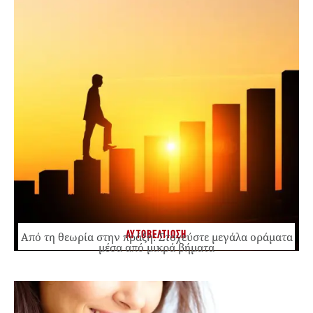
ΑΥΤΟΒΕΛΤΙΩΣΗ
Από τη θεωρία στην πράξη: Στοχεύστε μεγάλα οράματα
μέσα από μικρά βήματα