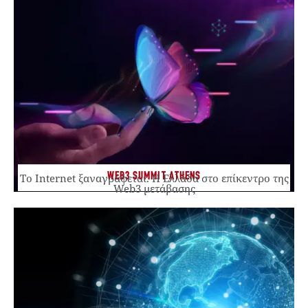
WEB3 SUMMIT ATHENS
Το Internet ξαναγράφεται. Η Ελλάδα στο επίκεντρο της
Web3 μετάβασης