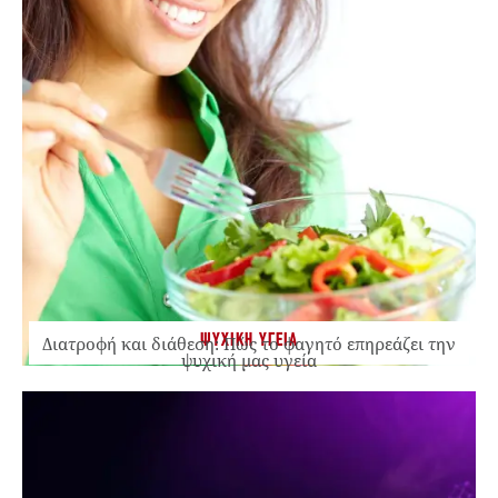
ΨΥΧΙΚΗ ΥΓΕΙΑ
Διατροφή και διάθεση: Πώς το φαγητό επηρεάζει την
ψυχική μας υγεία