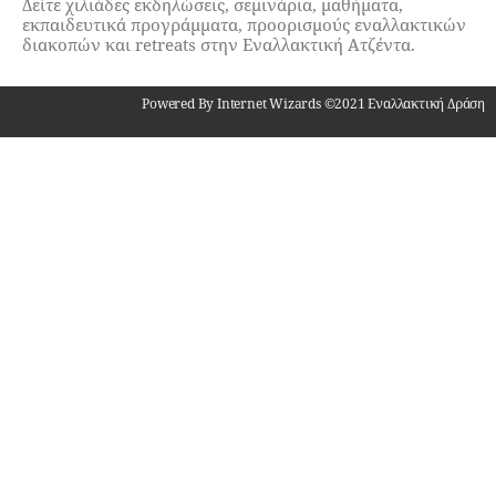
Δείτε χιλιάδες εκδηλώσεις, σεμινάρια, μαθήματα,
εκπαιδευτικά προγράμματα, προορισμούς εναλλακτικών
διακοπών και retreats στην Εναλλακτική Ατζέντα.
Powered By Internet Wizards ©2021 Εναλλακτική Δράση