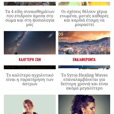
Τα 4 είδη συναισθημάτων
Οι σχέσεις θέλουν χέρια
που επιδρούν άμεσα στο
ενωμένα, ματιές καθαρές
σώμα και στη φυσιολογία
και καρδιά έτοιμη να
μας
μοιραστεί
ΚΑΛΎΤΕΡΗ ΖΩΉ
ΕΝΔΙΑΦΈΡΟΝΤΑ
Το καλύτερο αγχολυτικό
Το Syros Healing Waves
είναι η παρατήρηση των
επαναλαμβάνεται για
άστρων
δεύτερη χρονιά και είναι
ακόμα μεγαλύτερο