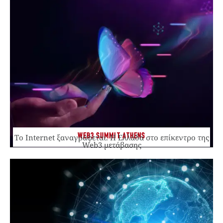
WEB3 SUMMIT ATHENS
Το Internet ξαναγράφεται. Η Ελλάδα στο επίκεντρο της
Web3 μετάβασης