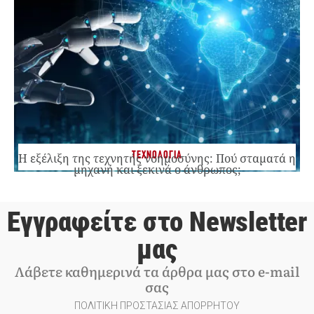
ΤΕΧΝΟΛΟΓΙΑ
Η εξέλιξη της τεχνητής νοημοσύνης: Πού σταματά η
μηχανή και ξεκινά ο άνθρωπος;
Εγγραφείτε στο Newsletter
μας
Λάβετε καθημερινά τα άρθρα μας στο e-mail
σας
ΠΟΛΙΤΙΚΗ ΠΡΟΣΤΑΣΙΑΣ ΑΠΟΡΡΗΤΟΥ