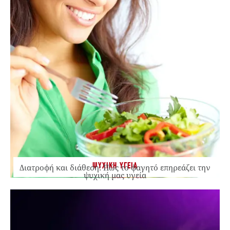
ΨΥΧΙΚΗ ΥΓΕΙΑ
Διατροφή και διάθεση: Πώς το φαγητό επηρεάζει την
ψυχική μας υγεία