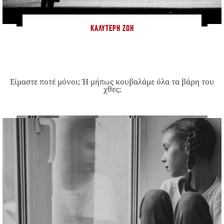
ΚΑΛΎΤΕΡΗ ΖΩΉ
Είμαστε ποτέ μόνοι; Ή μήπως κουβαλάμε όλα τα βάρη του
χθες;