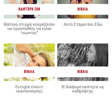
ΚΑΛΎΤΕΡΗ ΖΩΉ
ΒΙΒΛΊΑ
Κάποια στιγμή κουράζεσαι
Αυτό Σταματάει Εδώ
να προσπαθείς να είσαι
“σωστός”
ΒΙΒΛΊΑ
ΒΙΒΛΊΑ
Ευτυχία έναντι
Η διαφορετικότητα ως
ικανοποίησης
καθρέφτης