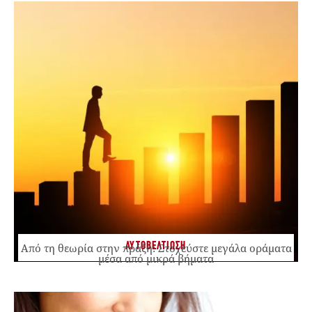
ΑΥΤΟΒΕΛΤΙΩΣΗ
Από τη θεωρία στην πράξη: Στοχεύστε μεγάλα οράματα
μέσα από μικρά βήματα