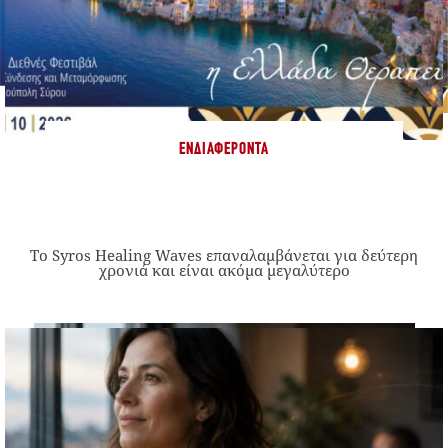
ΕΝΔΙΑΦΈΡΟΝΤΑ
Το Syros Healing Waves επαναλαμβάνεται για δεύτερη
χρονιά και είναι ακόμα μεγαλύτερο