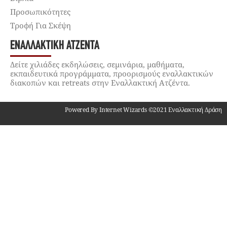
Προσωπικότητες
Τροφή Για Σκέψη
ΕΝΑΛΛΑΚΤΙΚΉ ΑΤΖΈΝΤΑ
Δείτε χιλιάδες εκδηλώσεις, σεμινάρια, μαθήματα,
εκπαιδευτικά προγράμματα, προορισμούς εναλλακτικών
διακοπών και retreats στην Εναλλακτική Ατζέντα.
Powered By Internet Wizards ©2021 Εναλλακτική Δράση