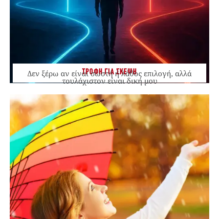
ΤΡΟΦΗ ΓΙΑ ΣΚΕΨΗ
Δεν ξέρω αν είναι σωστή ή λάθος επιλογή, αλλά
τουλάχιστον είναι δική μου