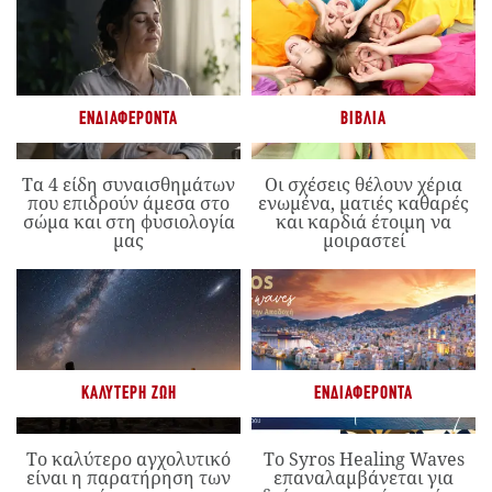
ΕΝΔΙΑΦΈΡΟΝΤΑ
ΒΙΒΛΊΑ
Τα 4 είδη συναισθημάτων
Οι σχέσεις θέλουν χέρια
που επιδρούν άμεσα στο
ενωμένα, ματιές καθαρές
σώμα και στη φυσιολογία
και καρδιά έτοιμη να
μας
μοιραστεί
ΚΑΛΎΤΕΡΗ ΖΩΉ
ΕΝΔΙΑΦΈΡΟΝΤΑ
Το καλύτερο αγχολυτικό
Το Syros Healing Waves
είναι η παρατήρηση των
επαναλαμβάνεται για