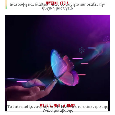
ΨΥΧΙΚΗ ΥΓΕΙΑ
Διατροφή και διάθεση: Πώς το φαγητό επηρεάζει την
ψυχική μας υγεία
WEB3 SUMMIT ATHENS
Το Internet ξαναγράφεται. Η Ελλάδα στο επίκεντρο της
Web3 μετάβασης