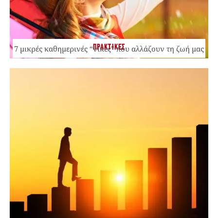
ΠΡΑΚΤΙΚΕΣ
7 μικρές καθημερινές “νίκες” που αλλάζουν τη ζωή μας