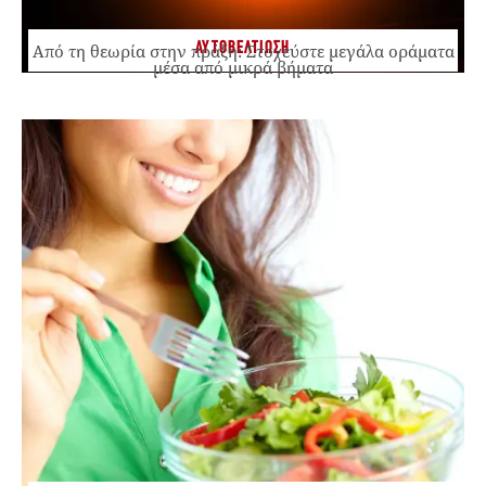
ΑΥΤΟΒΕΛΤΙΩΣΗ
Από τη θεωρία στην πράξη: Στοχεύστε μεγάλα οράματα
μέσα από μικρά βήματα