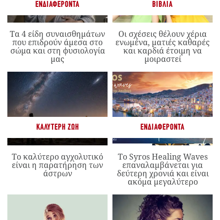
ΕΝΔΙΑΦΈΡΟΝΤΑ
ΒΙΒΛΊΑ
Τα 4 είδη συναισθημάτων
Οι σχέσεις θέλουν χέρια
που επιδρούν άμεσα στο
ενωμένα, ματιές καθαρές
σώμα και στη φυσιολογία
και καρδιά έτοιμη να
μας
μοιραστεί
ΚΑΛΎΤΕΡΗ ΖΩΉ
ΕΝΔΙΑΦΈΡΟΝΤΑ
Το καλύτερο αγχολυτικό
Το Syros Healing Waves
είναι η παρατήρηση των
επαναλαμβάνεται για
άστρων
δεύτερη χρονιά και είναι
ακόμα μεγαλύτερο