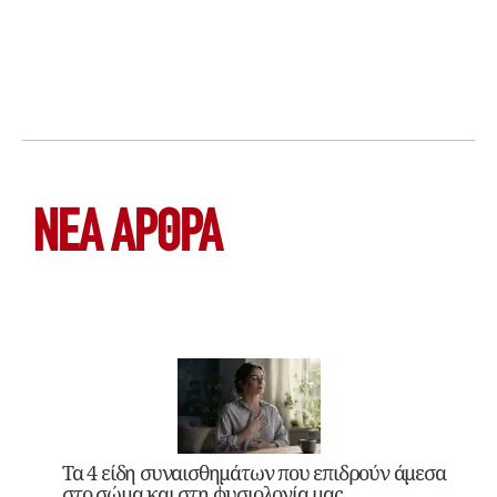
ΝΕΑ ΆΡΘΡΑ
Τα 4 είδη συναισθημάτων που επιδρούν άμεσα
στο σώμα και στη φυσιολογία μας