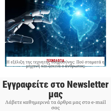
ΤΕΧΝΟΛΟΓΙΑ
Η εξέλιξη της τεχνητής νοημοσύνης: Πού σταματά η
μηχανή και ξεκινά ο άνθρωπος;
Εγγραφείτε στο Newsletter
μας
Λάβετε καθημερινά τα άρθρα μας στο e-mail
σας