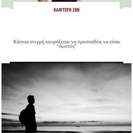
ΚΑΛΎΤΕΡΗ ΖΩΉ
Κάποια στιγμή κουράζεσαι να προσπαθείς να είσαι
“σωστός”