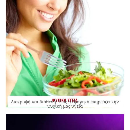
ΨΥΧΙΚΗ ΥΓΕΙΑ
Διατροφή και διάθεση: Πώς το φαγητό επηρεάζει την
ψυχική μας υγεία