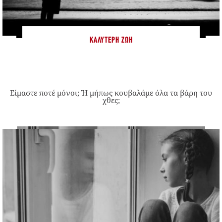
ΚΑΛΎΤΕΡΗ ΖΩΉ
Είμαστε ποτέ μόνοι; Ή μήπως κουβαλάμε όλα τα βάρη του
χθες;