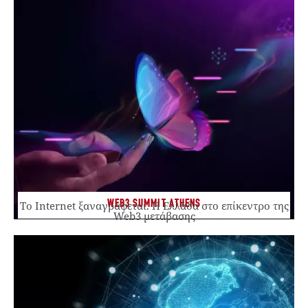
WEB3 SUMMIT ATHENS
Το Internet ξαναγράφεται. Η Ελλάδα στο επίκεντρο της
Web3 μετάβασης