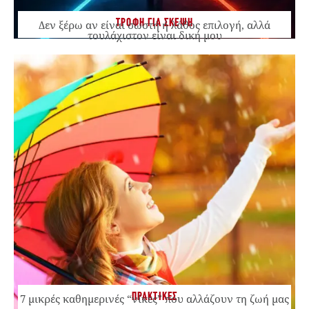
ΤΡΟΦΗ ΓΙΑ ΣΚΕΨΗ
Δεν ξέρω αν είναι σωστή ή λάθος επιλογή, αλλά
τουλάχιστον είναι δική μου
ΠΡΑΚΤΙΚΕΣ
7 μικρές καθημερινές “νίκες” που αλλάζουν τη ζωή μας