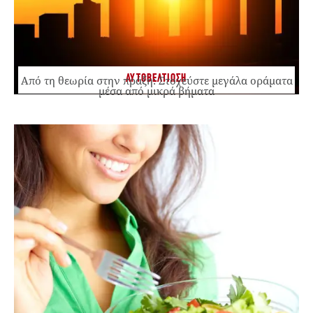
ΑΥΤΟΒΕΛΤΙΩΣΗ
Από τη θεωρία στην πράξη: Στοχεύστε μεγάλα οράματα
μέσα από μικρά βήματα