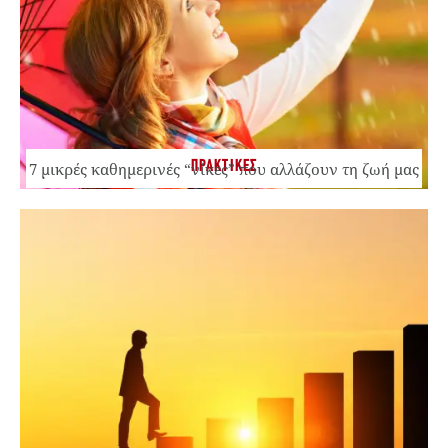
ΠΡΑΚΤΙΚΕΣ
7 μικρές καθημερινές “νίκες” που αλλάζουν τη ζωή μας