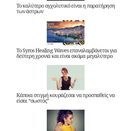
Το καλύτερο αγχολυτικό είναι η παρατήρηση
των άστρων
Το Syros Healing Waves επαναλαμβάνεται για
δεύτερη χρονιά και είναι ακόμα μεγαλύτερο
Κάποια στιγμή κουράζεσαι να προσπαθείς να
είσαι “σωστός”