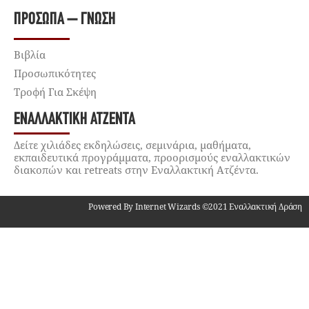
ΠΡΌΣΩΠΑ – ΓΝΏΣΗ
Βιβλία
Προσωπικότητες
Τροφή Για Σκέψη
ΕΝΑΛΛΑΚΤΙΚΉ ΑΤΖΈΝΤΑ
Δείτε χιλιάδες εκδηλώσεις, σεμινάρια, μαθήματα,
εκπαιδευτικά προγράμματα, προορισμούς εναλλακτικών
διακοπών και retreats στην Εναλλακτική Ατζέντα.
Powered By Internet Wizards ©2021 Εναλλακτική Δράση