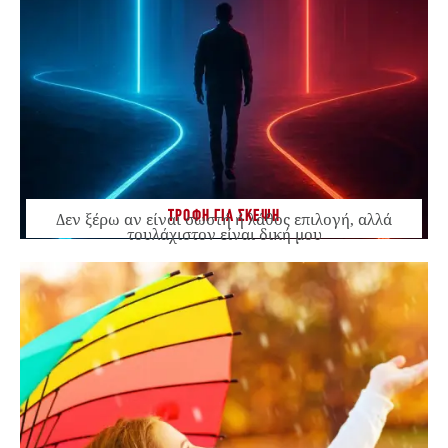
ΤΡΟΦΗ ΓΙΑ ΣΚΕΨΗ
Δεν ξέρω αν είναι σωστή ή λάθος επιλογή, αλλά
τουλάχιστον είναι δική μου