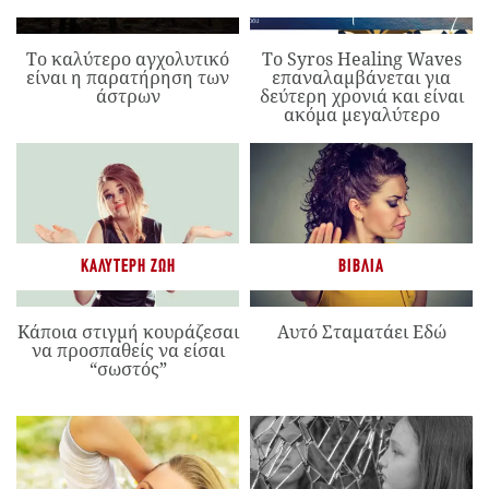
Το καλύτερο αγχολυτικό
Το Syros Healing Waves
είναι η παρατήρηση των
επαναλαμβάνεται για
άστρων
δεύτερη χρονιά και είναι
ακόμα μεγαλύτερο
ΚΑΛΎΤΕΡΗ ΖΩΉ
ΒΙΒΛΊΑ
Κάποια στιγμή κουράζεσαι
Αυτό Σταματάει Εδώ
να προσπαθείς να είσαι
“σωστός”