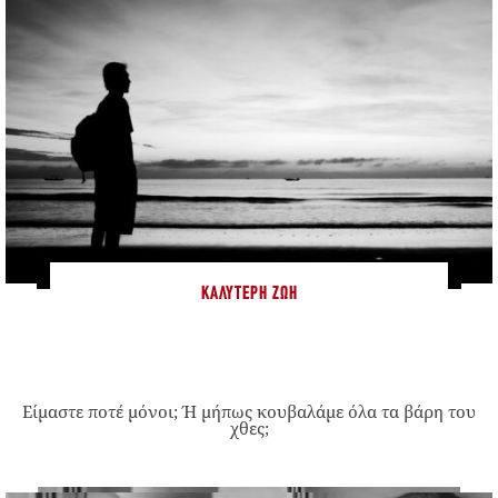
ΚΑΛΎΤΕΡΗ ΖΩΉ
Είμαστε ποτέ μόνοι; Ή μήπως κουβαλάμε όλα τα βάρη του
χθες;