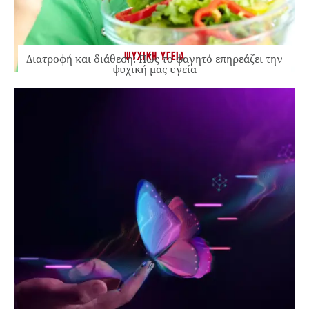
ΨΥΧΙΚΗ ΥΓΕΙΑ
Διατροφή και διάθεση: Πώς το φαγητό επηρεάζει την
ψυχική μας υγεία