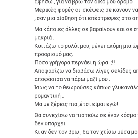
αφήσω , για να βρω τον δικό μου δρόμο.
Μερικές φορές οι σκέψεις σε κάνουν να
, σαν μια αίσθηση ότι επέστρεψες στο σπ
Μα κάποιες άλλες σε βαραίνουν και σε σ
μακριά .
Κοιτάζω το ρολόι μου, μένει ακόμη μια 
προορισμό μας.
Πόσο γρήγορα περνάει η ώρα ;;!!
Αποφασίζω να διαβάσω λίγες σελίδες απ
αποφάσισα να πάρω μαζί μου .
Ίσως να το θεωρούσες κάπως γλυκανάλα
ρομαντική …
Μα με ξέρεις πια ,έτσι είμαι εγώ!
Θα συνεχίσω να πιστεύω σε έναν κόσμο
δεν υπάρχει.
Κι αν δεν τον βρω , θα τον χτίσω μέσα μου