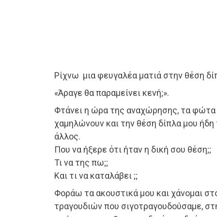
Ρίχνω μια φευγαλέα ματιά στην θέση δίπ
«Άραγε θα παραμείνει κενή;».
Φτάνει η ώρα της αναχώρησης, τα φώτα
χαμηλώνουν και την θέση δίπλα μου ήδη 
άλλος.
Που να ήξερε ότι ήταν η δική σου θέση;;
Τι να της πω;;
Και τι να καταλάβει ;;
Φοράω τα ακουστικά μου και χάνομαι σ
τραγουδιών που σιγοτραγουδούσαμε, στ