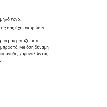
χαμηλό τόνο.
άτης σας έχει ακυρώσει
μα μου μοιάζει πια
 μπροστά. Με όση δύναμη
εροσυνοδό, χαμογελώντας
υ.