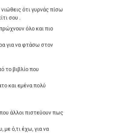
 νιώθεις ότι γυρνάς πίσω
ίτι σου .
πρώχνουν όλο και πιο
ώρα για να φτάσω στον
ό το βιβλίο που
το και εμένα πολύ
 που άλλοι πιστεύουν πως
, με ό,τι έχω, για να