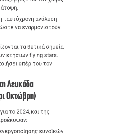
κάτοψη.
 η ταυτόχρονη ανάλυση
ώστε να εναρμονιστούν
ίζονται τα θετικά σημεία
 ετήσιων flying stars.
οιήσει υπέρ του τον
τη Λευκάδα
χρι Οκτώβρη)
ια το 2024, και της
προέκυψαν:
 ενεργοποίησης ευνοϊκών