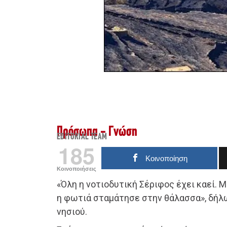
Πρόσωπα - Γνώση
EDITORIAL TEAM
185
Κοινοποίηση
Κοινοποιήσεις
«Όλη η νοτιοδυτική Σέριφος έχει καεί. Μ
η φωτιά σταμάτησε στην θάλασσα», δήλ
νησιού.