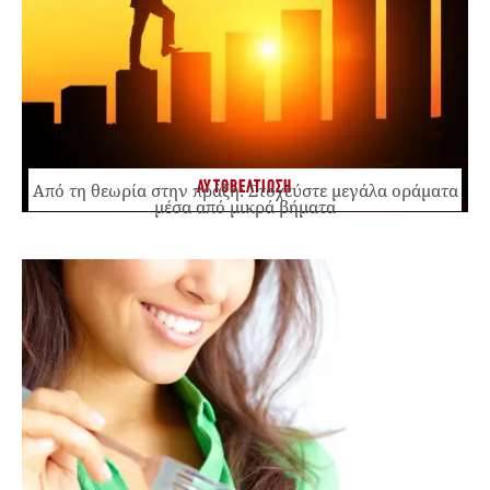
ΑΥΤΟΒΕΛΤΙΩΣΗ
Από τη θεωρία στην πράξη: Στοχεύστε μεγάλα οράματα
μέσα από μικρά βήματα