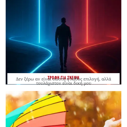
ΤΡΟΦΗ ΓΙΑ ΣΚΕΨΗ
Δεν ξέρω αν είναι σωστή ή λάθος επιλογή, αλλά
τουλάχιστον είναι δική μου