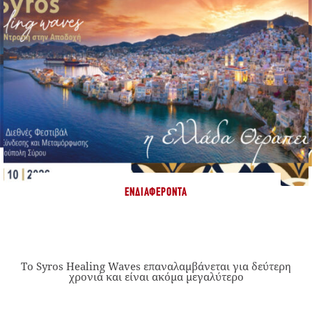
ΕΝΔΙΑΦΈΡΟΝΤΑ
Το Syros Healing Waves επαναλαμβάνεται για δεύτερη
χρονιά και είναι ακόμα μεγαλύτερο