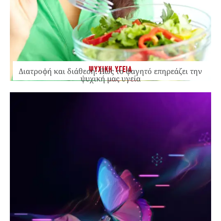
ΨΥΧΙΚΗ ΥΓΕΙΑ
Διατροφή και διάθεση: Πώς το φαγητό επηρεάζει την
ψυχική μας υγεία