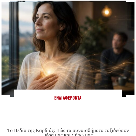
ΕΝΔΙΑΦΈΡΟΝΤΑ
Το Πεδίο της Καρδιάς: Πώς τα συναισθήματα ταξιδεύουν
μέσα μας και γύρω μας