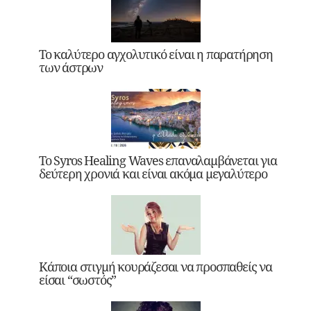
Το καλύτερο αγχολυτικό είναι η παρατήρηση
των άστρων
Το Syros Healing Waves επαναλαμβάνεται για
δεύτερη χρονιά και είναι ακόμα μεγαλύτερο
Κάποια στιγμή κουράζεσαι να προσπαθείς να
είσαι “σωστός”