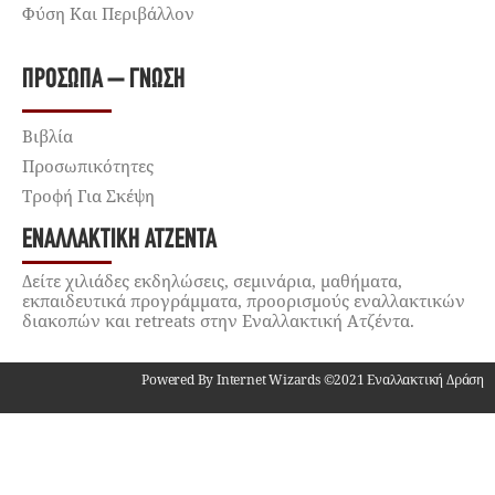
Φύση Και Περιβάλλον
ΠΡΌΣΩΠΑ – ΓΝΏΣΗ
Βιβλία
Προσωπικότητες
Τροφή Για Σκέψη
ΕΝΑΛΛΑΚΤΙΚΉ ΑΤΖΈΝΤΑ
Δείτε χιλιάδες εκδηλώσεις, σεμινάρια, μαθήματα,
εκπαιδευτικά προγράμματα, προορισμούς εναλλακτικών
διακοπών και retreats στην Εναλλακτική Ατζέντα.
Powered By Internet Wizards ©2021 Εναλλακτική Δράση