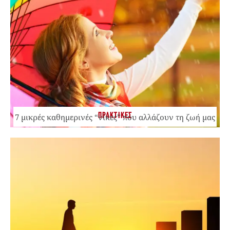
ΠΡΑΚΤΙΚΕΣ
7 μικρές καθημερινές “νίκες” που αλλάζουν τη ζωή μας