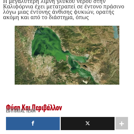
Η μεγαλύτερη λίμνη γλυκού νερού στην
Καλιφόρνια έχει μετατραπεί σε έντονο πράσινο
λόγω μιας έντονης άνθισης φυκιών, ορατής
ακόμη και από το διάστημα, όπως
Φύση Και Περιβάλλον
EDITORIAL TEAM