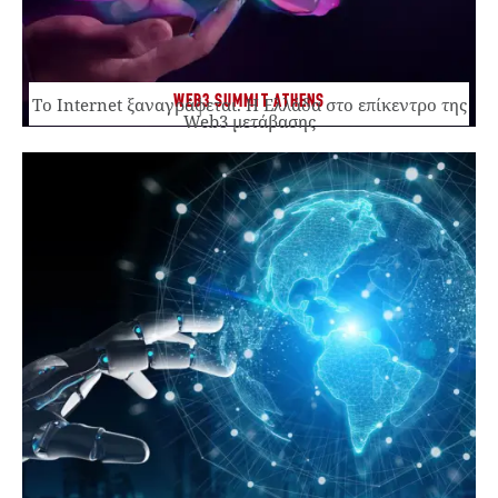
WEB3 SUMMIT ATHENS
Το Internet ξαναγράφεται. Η Ελλάδα στο επίκεντρο της
Web3 μετάβασης