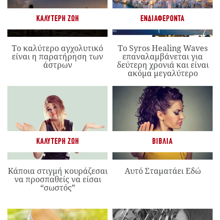
ΚΑΛΎΤΕΡΗ ΖΩΉ
ΕΝΔΙΑΦΈΡΟΝΤΑ
Το καλύτερο αγχολυτικό
Το Syros Healing Waves
είναι η παρατήρηση των
επαναλαμβάνεται για
άστρων
δεύτερη χρονιά και είναι
ακόμα μεγαλύτερο
ΚΑΛΎΤΕΡΗ ΖΩΉ
ΒΙΒΛΊΑ
Κάποια στιγμή κουράζεσαι
Αυτό Σταματάει Εδώ
να προσπαθείς να είσαι
“σωστός”