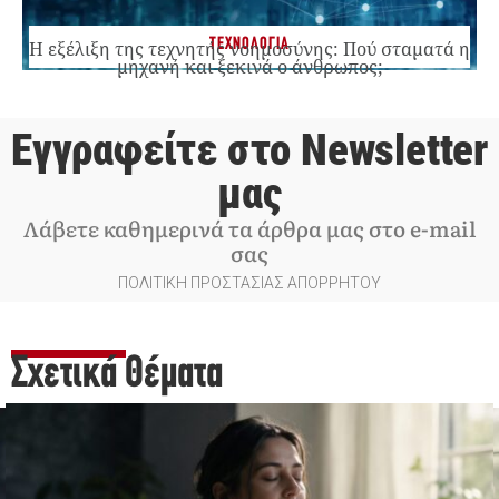
ΤΕΧΝΟΛΟΓΙΑ
Η εξέλιξη της τεχνητής νοημοσύνης: Πού σταματά η
μηχανή και ξεκινά ο άνθρωπος;
Εγγραφείτε στο Newsletter
μας
Λάβετε καθημερινά τα άρθρα μας στο e-mail
σας
ΠΟΛΙΤΙΚΗ ΠΡΟΣΤΑΣΙΑΣ ΑΠΟΡΡΗΤΟΥ
Σχετικά Θέματα