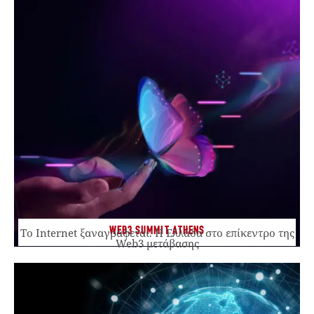
WEB3 SUMMIT ATHENS
Το Internet ξαναγράφεται. Η Ελλάδα στο επίκεντρο της
Web3 μετάβασης