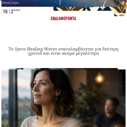
ΕΝΔΙΑΦΈΡΟΝΤΑ
Το Syros Healing Waves επαναλαμβάνεται για δεύτερη
χρονιά και είναι ακόμα μεγαλύτερο