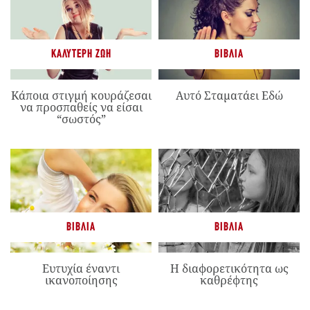
ΚΑΛΎΤΕΡΗ ΖΩΉ
ΒΙΒΛΊΑ
Κάποια στιγμή κουράζεσαι
Αυτό Σταματάει Εδώ
να προσπαθείς να είσαι
“σωστός”
ΒΙΒΛΊΑ
ΒΙΒΛΊΑ
Ευτυχία έναντι
Η διαφορετικότητα ως
ικανοποίησης
καθρέφτης