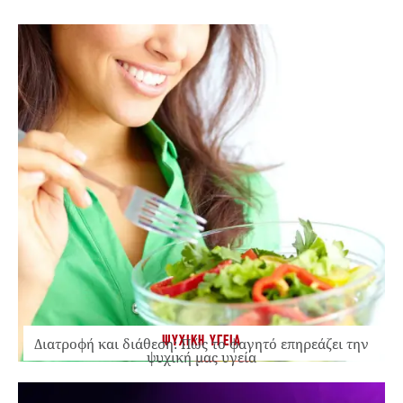
ΨΥΧΙΚΗ ΥΓΕΙΑ
Διατροφή και διάθεση: Πώς το φαγητό επηρεάζει την
ψυχική μας υγεία