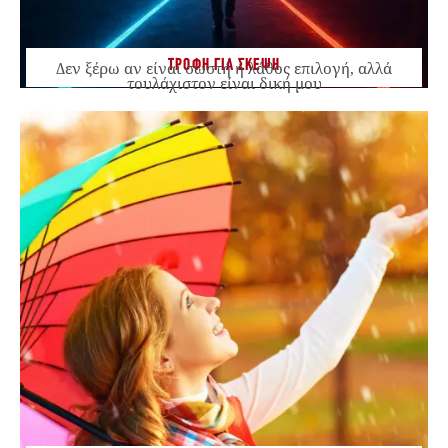
ΤΡΟΦΗ ΓΙΑ ΣΚΕΨΗ
Δεν ξέρω αν είναι σωστή ή λάθος επιλογή, αλλά
τουλάχιστον είναι δική μου