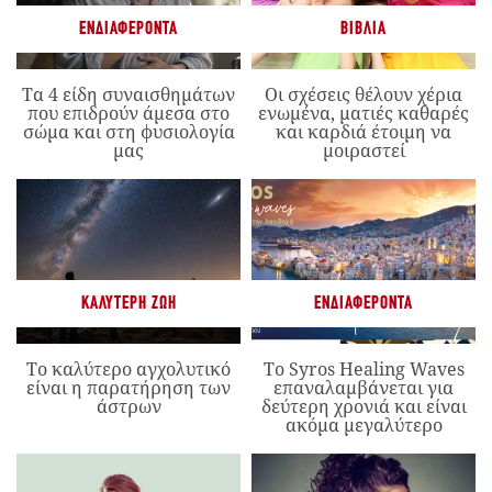
ΕΝΔΙΑΦΈΡΟΝΤΑ
ΒΙΒΛΊΑ
Τα 4 είδη συναισθημάτων
Οι σχέσεις θέλουν χέρια
που επιδρούν άμεσα στο
ενωμένα, ματιές καθαρές
σώμα και στη φυσιολογία
και καρδιά έτοιμη να
μας
μοιραστεί
ΚΑΛΎΤΕΡΗ ΖΩΉ
ΕΝΔΙΑΦΈΡΟΝΤΑ
Το καλύτερο αγχολυτικό
Το Syros Healing Waves
είναι η παρατήρηση των
επαναλαμβάνεται για
άστρων
δεύτερη χρονιά και είναι
ακόμα μεγαλύτερο