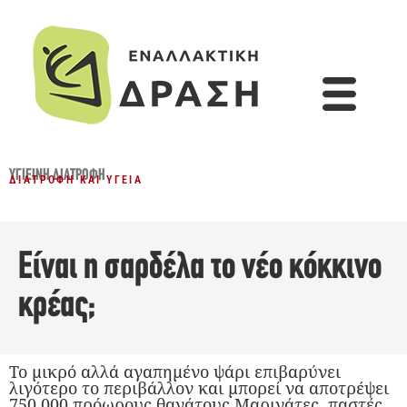
ΥΓΙΕΙΝΉ ΔΙΑΤΡΟΦΉ
ΔΙΑΤΡΟΦΉ ΚΑΙ ΥΓΕΊΑ
Είναι η σαρδέλα το νέο κόκκινο
κρέας;
Το μικρό αλλά αγαπημένο ψάρι επιβαρύνει
λιγότερο το περιβάλλον και μπορεί να αποτρέψει
750.000 πρόωρους θανάτους Μαρινάτες, παστές,