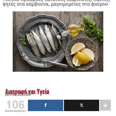
ψητές στα κάρβουνα, μαγειρεμένες στο φούρνο
Διατροφή και Υγεία
EDITORIAL TEAM
106
Κοινοποιήσεις