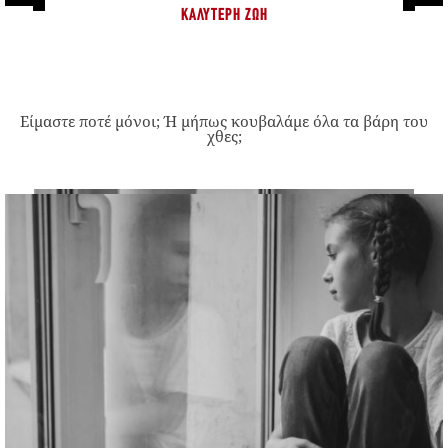
ΚΑΛΎΤΕΡΗ ΖΩΉ
Είμαστε ποτέ μόνοι; Ή μήπως κουβαλάμε όλα τα βάρη του
χθες;