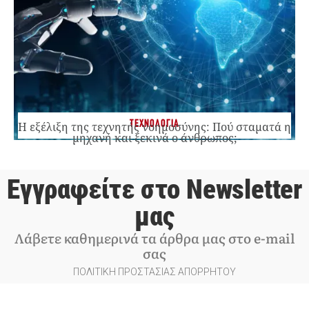
ΤΕΧΝΟΛΟΓΙΑ
Η εξέλιξη της τεχνητής νοημοσύνης: Πού σταματά η
μηχανή και ξεκινά ο άνθρωπος;
Εγγραφείτε στο Newsletter
μας
Λάβετε καθημερινά τα άρθρα μας στο e-mail
σας
ΠΟΛΙΤΙΚΗ ΠΡΟΣΤΑΣΙΑΣ ΑΠΟΡΡΗΤΟΥ