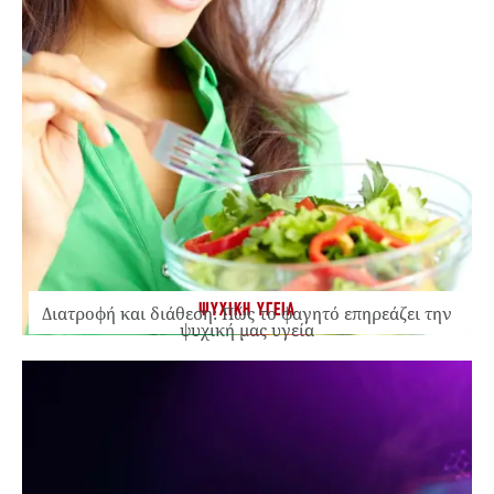
ΨΥΧΙΚΗ ΥΓΕΙΑ
Διατροφή και διάθεση: Πώς το φαγητό επηρεάζει την
ψυχική μας υγεία