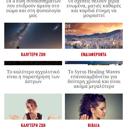
Τα 4 είδη συναισθημάτων
Οι σχέσεις θέλουν χέρια
που επιδρούν άμεσα στο
ενωμένα, ματιές καθαρές
σώμα και στη φυσιολογία
και καρδιά έτοιμη να
μας
μοιραστεί
ΚΑΛΎΤΕΡΗ ΖΩΉ
ΕΝΔΙΑΦΈΡΟΝΤΑ
Το καλύτερο αγχολυτικό
Το Syros Healing Waves
είναι η παρατήρηση των
επαναλαμβάνεται για
άστρων
δεύτερη χρονιά και είναι
ακόμα μεγαλύτερο
ΚΑΛΎΤΕΡΗ ΖΩΉ
ΒΙΒΛΊΑ