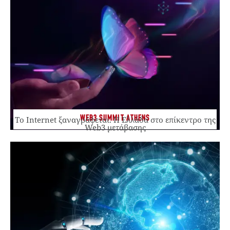
WEB3 SUMMIT ATHENS
Το Internet ξαναγράφεται. Η Ελλάδα στο επίκεντρο της
Web3 μετάβασης