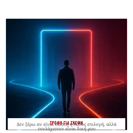
ΤΡΟΦΗ ΓΙΑ ΣΚΕΨΗ
Δεν ξέρω αν είναι σωστή ή λάθος επιλογή, αλλά
τουλάχιστον είναι δική μου