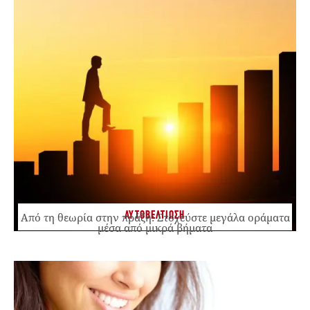
ΑΥΤΟΒΕΛΤΙΩΣΗ
Από τη θεωρία στην πράξη: Στοχεύστε μεγάλα οράματα
μέσα από μικρά βήματα