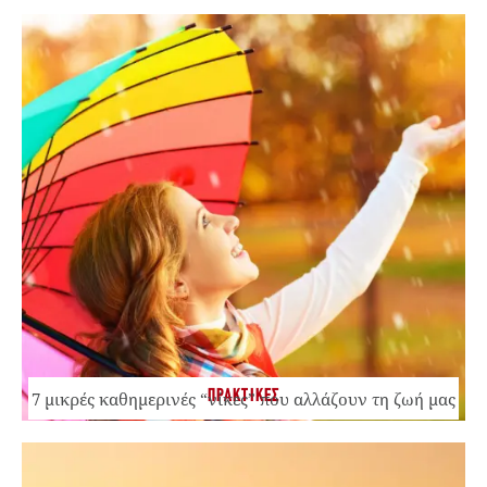
ΠΡΑΚΤΙΚΕΣ
7 μικρές καθημερινές “νίκες” που αλλάζουν τη ζωή μας