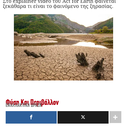
Στο explainer video του Act for Earth φαίνεται
ξεκάθαρα τι είναι το φαινόμενο της ξηρασίας.
Φύση Και Περιβάλλον
ΕΝΑΛΛΑΚΤΙΚΉ ΔΡΆΣΗ