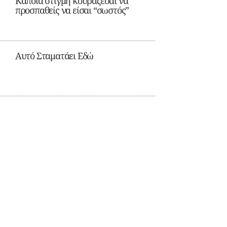
Κάποια στιγμή κουράζεσαι να
προσπαθείς να είσαι “σωστός”
Αυτό Σταματάει Εδώ