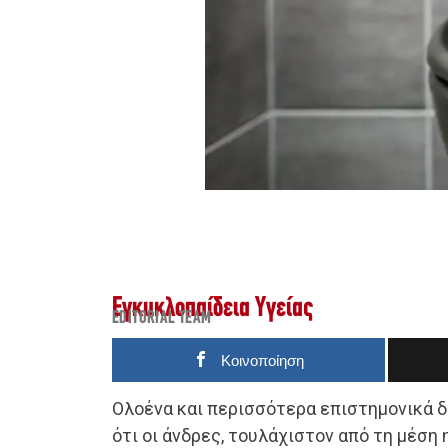
Εγκυκλοπαίδεια Υγείας
EDITORIAL TEAM
Κοινοποίηση
Ολοένα και περισσότερα επιστημονικά 
ότι οι άνδρες, τουλάχιστον από τη μέση η