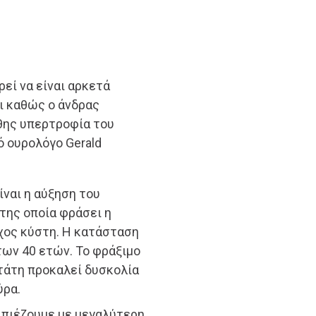
ρεί να είναι αρκετά
τι καθώς ο άνδρας
θης υπερτροφία του
 ουρολόγο Gerald
ναι η αύξηση του
της οποία φράσει η
όχος κύστη. Η κατάσταση
των 40 ετών. Το φράξιμο
τάτη προκαλεί δυσκολία
ύρα.
, πιέζουμε με μεγαλύτερη