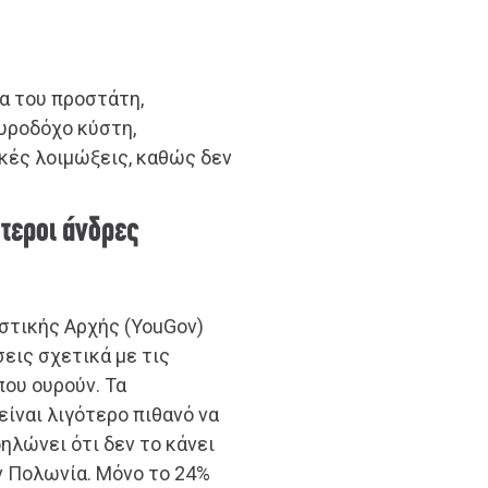
α του προστάτη,
υροδόχο κύστη,
ικές λοιμώξεις, καθώς δεν
ότεροι άνδρες
στικής Αρχής (YouGov)
σεις σχετικά με τις
που ουρούν. Τα
είναι λιγότερο πιθανό να
δηλώνει ότι δεν το κάνει
ην Πολωνία. Μόνο το 24%