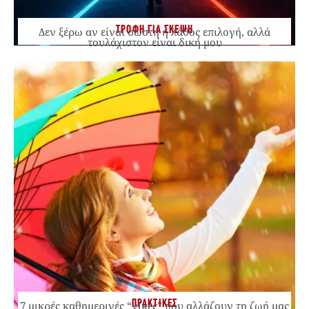
ΤΡΟΦΗ ΓΙΑ ΣΚΕΨΗ
Δεν ξέρω αν είναι σωστή ή λάθος επιλογή, αλλά
τουλάχιστον είναι δική μου
ΠΡΑΚΤΙΚΕΣ
7 μικρές καθημερινές “νίκες” που αλλάζουν τη ζωή μας