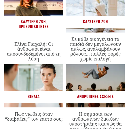
ΚΑΛΎΤΕΡΗ ΖΩΉ
,
ΚΑΛΎΤΕΡΗ ΖΩΉ
ΠΡΟΣΩΠΙΚΌΤΗΤΕΣ
Σε κάθε οικογένεια τα
Ελίνα Γιαχαλή: Οι
παιδιά δεν μεγαλώνουν
άνθρωποι είναι
απλώς, αναλαμβάνουν
αποσυνδεδεμένοι από τη
ρόλους… πολλές φορές
λύση
χωρίς επιλογή
ΒΙΒΛΊΑ
ΑΝΘΡΏΠΙΝΕΣ ΣΧΈΣΕΙΣ
Πώς νιώθεις όταν
Η σημασία των
“διαβάζεις” τον εαυτό σου;
ανθρώπινων δικτύων
υποστήριξης και πώς θα
αναπτύξετε το δικό σας