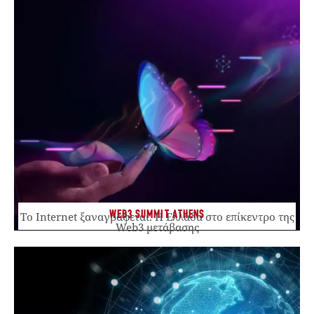
WEB3 SUMMIT ATHENS
Το Internet ξαναγράφεται. Η Ελλάδα στο επίκεντρο της
Web3 μετάβασης