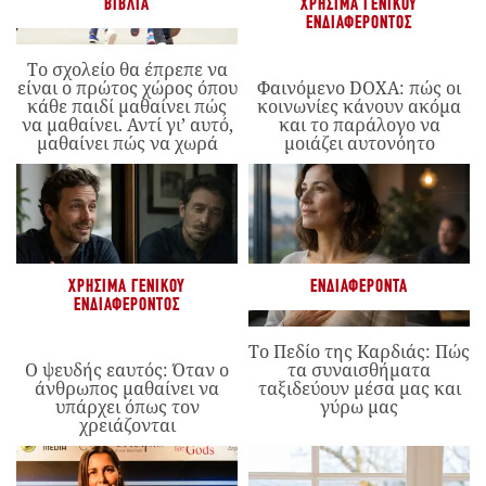
ΒΙΒΛΊΑ
ΧΡΉΣΙΜΑ ΓΕΝΙΚΟΎ
ΕΝΔΙΑΦΈΡΟΝΤΟΣ
Το σχολείο θα έπρεπε να
είναι ο πρώτος χώρος όπου
Φαινόμενο DOXA: πώς οι
κάθε παιδί μαθαίνει πώς
κοινωνίες κάνουν ακόμα
να μαθαίνει. Αντί γι’ αυτό,
και το παράλογο να
μαθαίνει πώς να χωρά
μοιάζει αυτονόητο
ΧΡΉΣΙΜΑ ΓΕΝΙΚΟΎ
ΕΝΔΙΑΦΈΡΟΝΤΑ
ΕΝΔΙΑΦΈΡΟΝΤΟΣ
Το Πεδίο της Καρδιάς: Πώς
Ο ψευδής εαυτός: Όταν ο
τα συναισθήματα
άνθρωπος μαθαίνει να
ταξιδεύουν μέσα μας και
υπάρχει όπως τον
γύρω μας
χρειάζονται