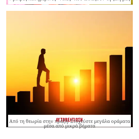
ΑΥΤΟΒΕΛΤΙΩΣΗ
Από τη θεωρία στην πράξη: Στοχεύστε μεγάλα οράματα
μέσα από μικρά βήματα