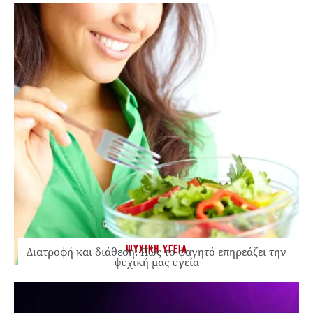
ΨΥΧΙΚΗ ΥΓΕΙΑ
Διατροφή και διάθεση: Πώς το φαγητό επηρεάζει την
ψυχική μας υγεία