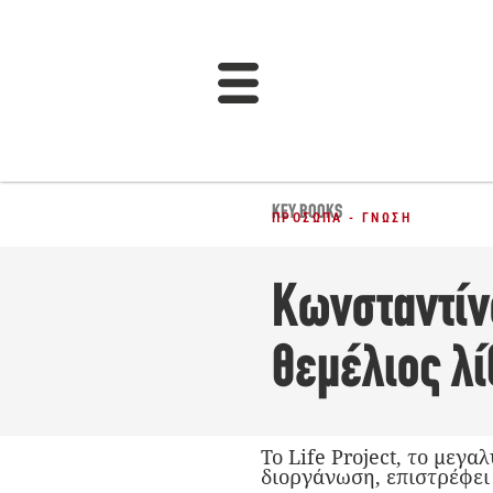
KEY BOOKS
ΠΡΌΣΩΠΑ - ΓΝΏΣΗ
Κωνσταντίν
θεμέλιος λί
To Life Project, το μεγ
διοργάνωση, επιστρέφει