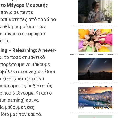
στο Μέγαρο Μουσικής
 πάνω σε πέντε
σωπικότητες από το χώρο
υ αθλητισμού και των
ε πάνω στο κορυφαίο
αυτό.
ning – Relearning: A never-
ι το πόσο σημαντικό
 μπορέσουμε να μάθουμε
ταβάλλεται συνεχώς. Όσοι
αξίζει χρειάζεται να
τιώσουμε τις δεξιότητές
ς που βιώνουμε. Κι αυτό
unlearning) και να
 Να μάθουμε νέες
ίδιο μας τον εαυτό.