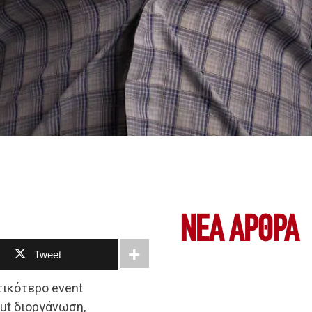
ΝΕΑ ΆΡΘΡΑ
Tweet
ντικότερο event
ut διοργάνωση,