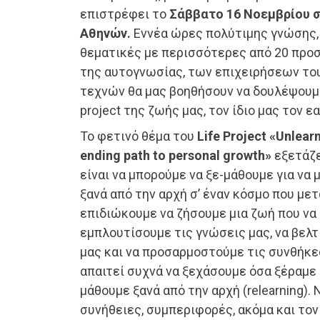
επιστρέφει το
Σάββατο 16 Νοεμβρίου 
Αθηνών.
Εννέα ώρες πολύτιμης γνώσης,
θεματικές με περισσότερες από 20 προ
της αυτογνωσίας, των επιχειρήσεων το
τεχνών θα μας βοηθήσουν να δουλέψουμ
project της ζωής μας, τον ίδιο μας τον ε
To φετινό θέμα του
Life Project «Unlear
ending path to personal growth»
εξετάζε
είναι να μπορούμε να ξε-μάθουμε για να
ξανά από την αρχή σ’ έναν κόσμο που με
επιδιώκουμε να ζήσουμε μια ζωή που να 
εμπλουτίσουμε τις γνώσεις μας, να βελ
μας και να προσαρμοστούμε τις συνθήκε
απαιτεί συχνά να ξεχάσουμε όσα ξέραμε (
μάθουμε ξανά από την αρχή (relearning).
συνήθειες, συμπεριφορές, ακόμα και τον 