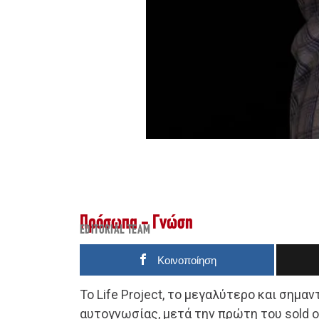
Πρόσωπα - Γνώση
EDITORIAL TEAM
Κοινοποίηση
To Life Project, το μεγαλύτερο και σημα
αυτογνωσίας, μετά την πρώτη του sold o