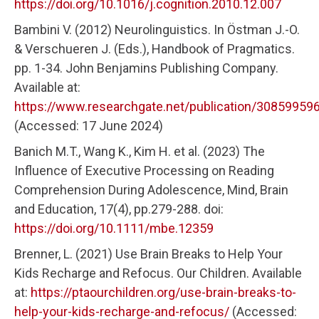
https://doi.org/10.1016/j.cognition.2010.12.007
Bambini V. (2012) Neurolinguistics. In Östman J.-O.
& Verschueren J. (Eds.), Handbook of Pragmatics.
pp. 1-34. John Benjamins Publishing Company.
Available at:
https://www.researchgate.net/publication/308599596
(Accessed: 17 June 2024)​
Banich M.T., Wang K., Kim H. et al. (2023) The
Influence of Executive Processing on Reading
Comprehension During Adolescence, Mind, Brain
and Education, 17(4), pp.279-288. doi:
https://doi.org/10.1111/mbe.12359
Brenner, L. (2021) Use Brain Breaks to Help Your
Kids Recharge and Refocus. Our Children. Available
at:
https://ptaourchildren.org/use-brain-breaks-to-
help-your-kids-recharge-and-refocus/
(Accessed: