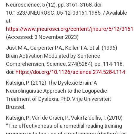
Neuroscience, 5 (12), pp. 3161-3168. doi:
10.1523/JNEUROSCI.05-12-03161.1985. / Available
at:
https://www.jneurosci.org/content/jneuro/5/12/3161.
(Accessed: 3 November 2023)
Just M.A., Carpenter P.A., Keller T.A. et al. (1996)
Brain Activation Modulated by Sentence
Comprehension, Science, 274(5284), pp. 114-116.
doi:
https://doi.org/10.1126/science.274.5284.114
Katsigri, P. (2012) The Dyslexic Brain: A
Neurolinguistic Approach to the Logopedic
Treatment of Dyslexia. PhD. Vrije Universiteit
Brussel.
Katsigri, P., Van de Craen, P., Vakirtzidellis, I. (2010)
“The effectiveness of a remedial reading training
program with the use of a metronome (rhythm) for