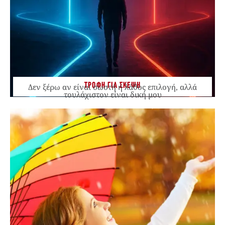
ΤΡΟΦΗ ΓΙΑ ΣΚΕΨΗ
Δεν ξέρω αν είναι σωστή ή λάθος επιλογή, αλλά
τουλάχιστον είναι δική μου