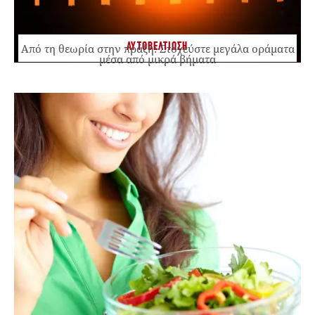
ΑΥΤΟΒΕΛΤΙΩΣΗ
Από τη θεωρία στην πράξη: Στοχεύστε μεγάλα οράματα
μέσα από μικρά βήματα