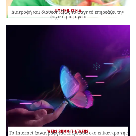
ΨΥΧΙΚΗ ΥΓΕΙΑ
Διατροφή και διάθεση: Πώς το φαγητό επηρεάζει την
ψυχική μας υγεία
WEB3 SUMMIT ATHENS
Το Internet ξαναγράφεται. Η Ελλάδα στο επίκεντρο της