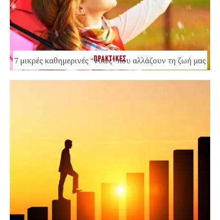
ΠΡΑΚΤΙΚΕΣ
7 μικρές καθημερινές “νίκες” που αλλάζουν τη ζωή μας