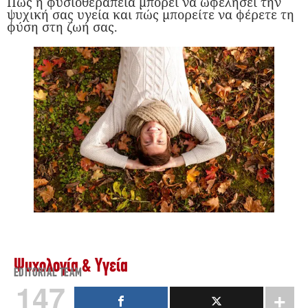
Πώς η φυσιοθεραπεία μπορεί να ωφελήσει την
ψυχική σας υγεία και πώς μπορείτε να φέρετε τη
φύση στη ζωή σας.
Ψυχολογία & Υγεία
EDITORIAL TEAM
147