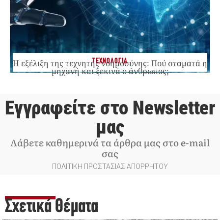
ΤΕΧΝΟΛΟΓΙΑ
Η εξέλιξη της τεχνητής νοημοσύνης: Πού σταματά η
μηχανή και ξεκινά ο άνθρωπος;
Εγγραφείτε στο Newsletter
μας
Λάβετε καθημερινά τα άρθρα μας στο e-mail
σας
ΠΟΛΙΤΙΚΗ ΠΡΟΣΤΑΣΙΑΣ ΑΠΟΡΡΗΤΟΥ
Σχετικά Θέματα