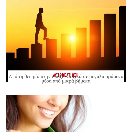
ΑΥΤΟΒΕΛΤΙΩΣΗ
Από τη θεωρία στην πράξη: Στοχεύστε μεγάλα οράματα
μέσα από μικρά βήματα