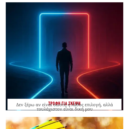
ΤΡΟΦΗ ΓΙΑ ΣΚΕΨΗ
Δεν ξέρω αν είναι σωστή ή λάθος επιλογή, αλλά
τουλάχιστον είναι δική μου