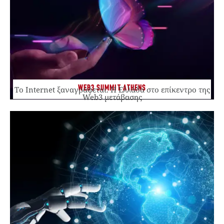
WEB3 SUMMIT ATHENS
Το Internet ξαναγράφεται. Η Ελλάδα στο επίκεντρο της
Web3 μετάβασης