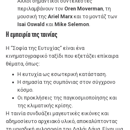
Άλλοι σημαντικοί συντελεστές
περιλαμβάνουν τον
Oren Moverman
, τη
μουσική της
Ariel Marx
και το μοντάζ των
Isai Oswald
και
Mike Selemon
.
Η εμπειρία της ταινίας
Η “Σοφία της Ευτυχίας” είναι ένα
κινηματογραφικό ταξίδι που εξετάζει επίκαιρα
θέματα, όπως:
Η ευτυχία ως εσωτερική κατάσταση.
Η σημασία της συμπόνιας στον σύγχρονο
κόσμο.
Οι προκλήσεις της παγκοσμιοποίησης και
της κλιματικής κρίσης.
Η ταινία συνδυάζει μαγευτικές εικόνες και
αδημοσίευτο αρχειακό υλικό, αποκαλύπτοντας
τη μοναδική φιλοσοφία του Δαλάι Λάμα. Είναι μια