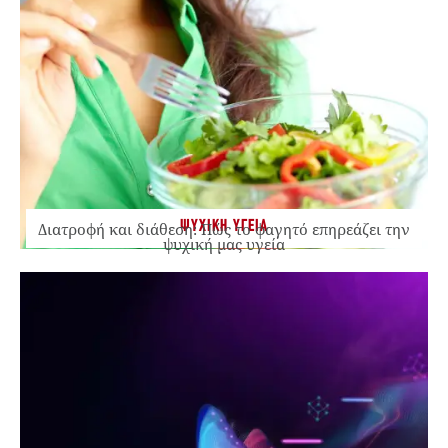
ΨΥΧΙΚΗ ΥΓΕΙΑ
Διατροφή και διάθεση: Πώς το φαγητό επηρεάζει την
ψυχική μας υγεία