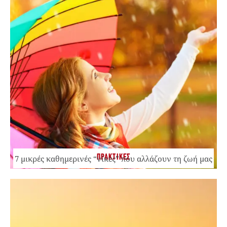
ΠΡΑΚΤΙΚΕΣ
7 μικρές καθημερινές “νίκες” που αλλάζουν τη ζωή μας