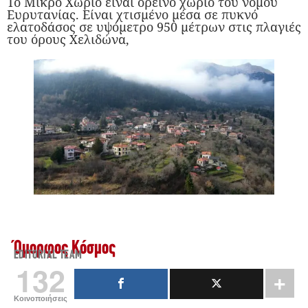
Το Μικρό Χωριό είναι ορεινό χωριό του νομού
Ευρυτανίας. Είναι χτισμένο μέσα σε πυκνό
ελατοδάσος σε υψόμετρο 950 μέτρων στις πλαγιές
του όρους Χελιδώνα,
Όμορφος Κόσμος
EDITORIAL TEAM
132
Κοινοποιήσεις