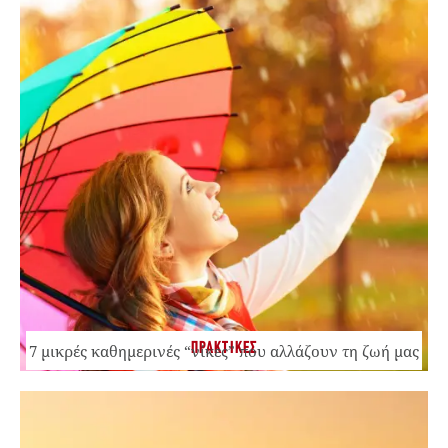
ΠΡΑΚΤΙΚΕΣ
7 μικρές καθημερινές “νίκες” που αλλάζουν τη ζωή μας