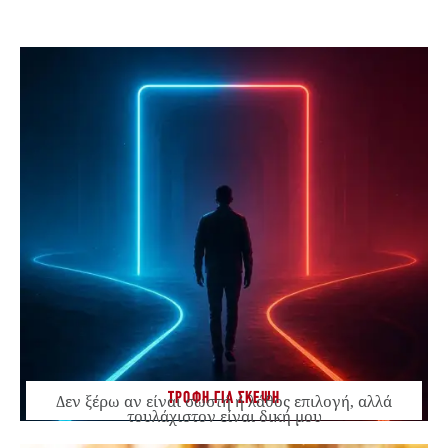
ΤΡΟΦΗ ΓΙΑ ΣΚΕΨΗ
Δεν ξέρω αν είναι σωστή ή λάθος επιλογή, αλλά
τουλάχιστον είναι δική μου