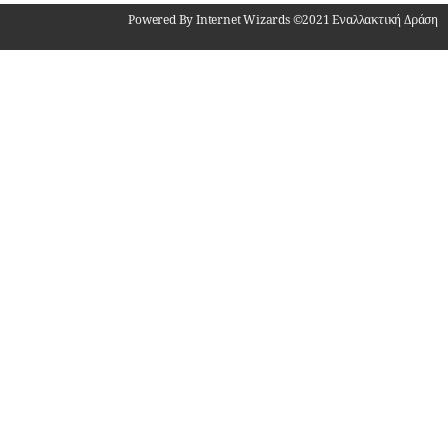
Powered By Internet Wizards ©2021 Εναλλακτική Δράση