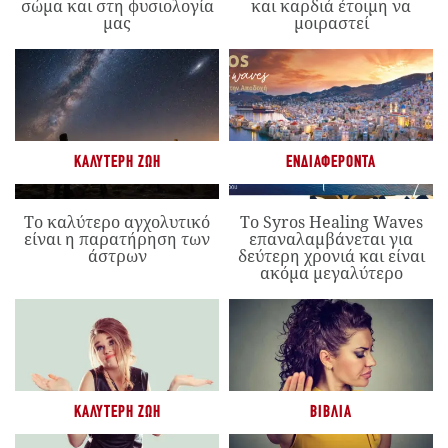
σώμα και στη φυσιολογία
και καρδιά έτοιμη να
μας
μοιραστεί
ΚΑΛΎΤΕΡΗ ΖΩΉ
ΕΝΔΙΑΦΈΡΟΝΤΑ
Το καλύτερο αγχολυτικό
Το Syros Healing Waves
είναι η παρατήρηση των
επαναλαμβάνεται για
άστρων
δεύτερη χρονιά και είναι
ακόμα μεγαλύτερο
ΚΑΛΎΤΕΡΗ ΖΩΉ
ΒΙΒΛΊΑ