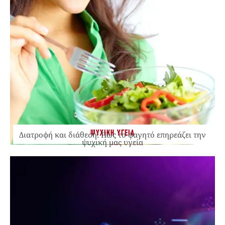
ΨΥΧΙΚΗ ΥΓΕΙΑ
Διατροφή και διάθεση: Πώς το φαγητό επηρεάζει την
ψυχική μας υγεία