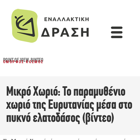
POINT OF VIEW
,
ΒΊΝΤΕΟ
ΌΜΟΡΦΟΣ ΚΌΣΜΟΣ
Μικρό Χωριό: Το παραμυθένιο
χωριό της Ευρυτανίας μέσα στο
πυκνό ελατοδάσος (βίντεο)