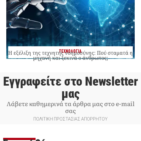
ΤΕΧΝΟΛΟΓΙΑ
Η εξέλιξη της τεχνητής νοημοσύνης: Πού σταματά η
μηχανή και ξεκινά ο άνθρωπος;
Εγγραφείτε στο Newsletter
μας
Λάβετε καθημερινά τα άρθρα μας στο e-mail
σας
ΠΟΛΙΤΙΚΗ ΠΡΟΣΤΑΣΙΑΣ ΑΠΟΡΡΗΤΟΥ