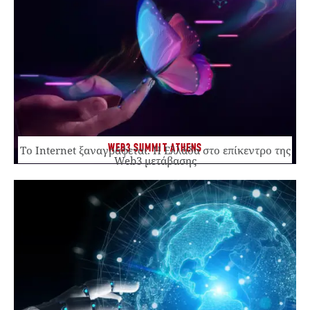
WEB3 SUMMIT ATHENS
Το Internet ξαναγράφεται. Η Ελλάδα στο επίκεντρο της
Web3 μετάβασης