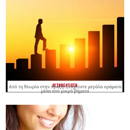
ΑΥΤΟΒΕΛΤΙΩΣΗ
Από τη θεωρία στην πράξη: Στοχεύστε μεγάλα οράματα
μέσα από μικρά βήματα