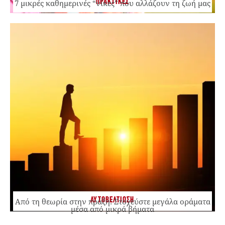
ΠΡΑΚΤΙΚΕΣ
7 μικρές καθημερινές “νίκες” που αλλάζουν τη ζωή μας
ΑΥΤΟΒΕΛΤΙΩΣΗ
Από τη θεωρία στην πράξη: Στοχεύστε μεγάλα οράματα
μέσα από μικρά βήματα