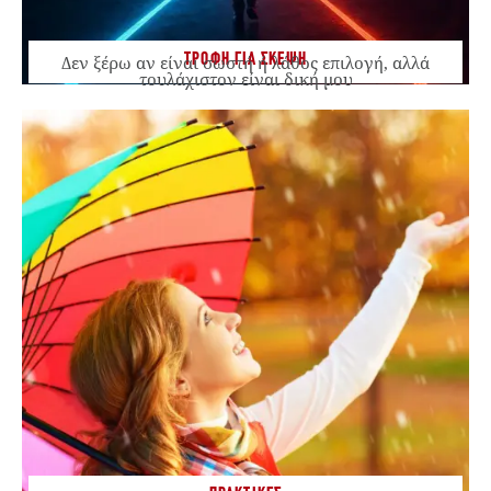
ΤΡΟΦΗ ΓΙΑ ΣΚΕΨΗ
Δεν ξέρω αν είναι σωστή ή λάθος επιλογή, αλλά
τουλάχιστον είναι δική μου