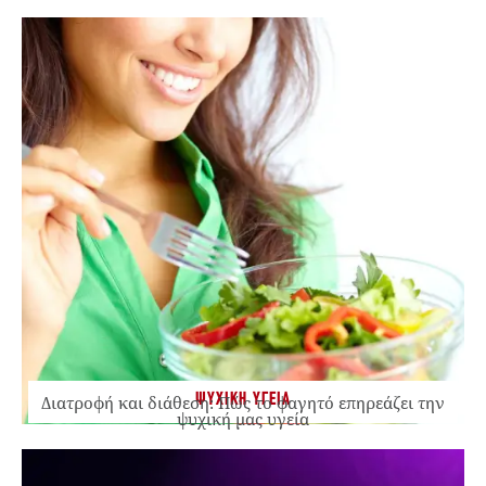
ΨΥΧΙΚΗ ΥΓΕΙΑ
Διατροφή και διάθεση: Πώς το φαγητό επηρεάζει την
ψυχική μας υγεία