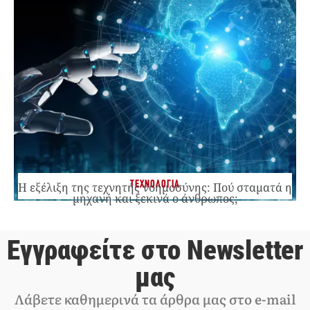
ΤΕΧΝΟΛΟΓΙΑ
Η εξέλιξη της τεχνητής νοημοσύνης: Πού σταματά η
μηχανή και ξεκινά ο άνθρωπος;
Εγγραφείτε στο Newsletter
μας
Λάβετε καθημερινά τα άρθρα μας στο e-mail