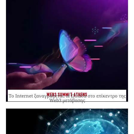
WEB3 SUMMIT ATHENS
Το Internet ξαναγράφεται. Η Ελλάδα στο επίκεντρο της
Web3 μετάβασης