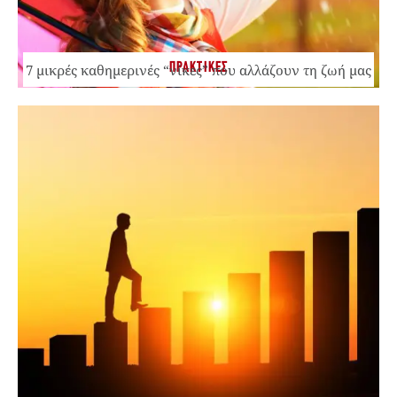
ΠΡΑΚΤΙΚΕΣ
7 μικρές καθημερινές “νίκες” που αλλάζουν τη ζωή μας