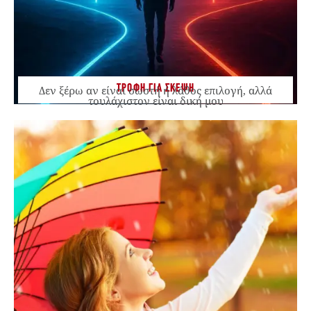
ΤΡΟΦΗ ΓΙΑ ΣΚΕΨΗ
Δεν ξέρω αν είναι σωστή ή λάθος επιλογή, αλλά
τουλάχιστον είναι δική μου