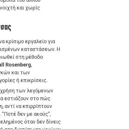
ανοιχτή και χωρίς
σσας
να κρίσιμο εργαλείο για
τισμένων καταστάσεων. Η
ριωθεί στη μέθοδο
ll Rosenberg
,
γκών και των
ορίες ή επικρίσεις.
η χρήση των λεγόμενων
ία εστιάζουν στο πώς
, αντί να επιρρίπτουν
 “Ποτέ δεν με ακούς”,
ελημένος όταν δεν δίνεις