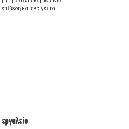
γή στη διατύπωση μειώνει
 επίθεση και ανοίγει το
ό εργαλείο