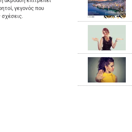
κή ακρόαση επιτρέπει
ητοί, γεγονός που
 σχέσεις.