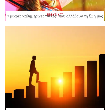
ΠΡΑΚΤΙΚΕΣ
7 μικρές καθημερινές “νίκες” που αλλάζουν τη ζωή μας