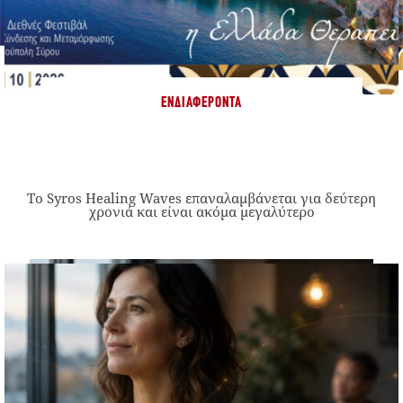
ΕΝΔΙΑΦΈΡΟΝΤΑ
Το Syros Healing Waves επαναλαμβάνεται για δεύτερη
χρονιά και είναι ακόμα μεγαλύτερο