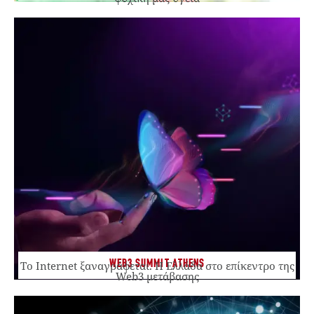
WEB3 SUMMIT ATHENS
Το Internet ξαναγράφεται. Η Ελλάδα στο επίκεντρο της
Web3 μετάβασης