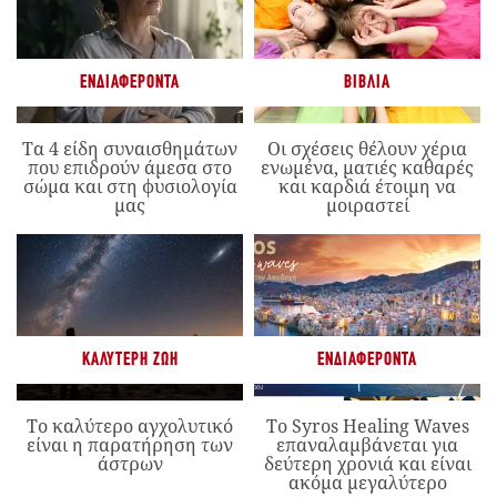
ΕΝΔΙΑΦΈΡΟΝΤΑ
ΒΙΒΛΊΑ
Τα 4 είδη συναισθημάτων
Οι σχέσεις θέλουν χέρια
που επιδρούν άμεσα στο
ενωμένα, ματιές καθαρές
σώμα και στη φυσιολογία
και καρδιά έτοιμη να
μας
μοιραστεί
ΚΑΛΎΤΕΡΗ ΖΩΉ
ΕΝΔΙΑΦΈΡΟΝΤΑ
Το καλύτερο αγχολυτικό
Το Syros Healing Waves
είναι η παρατήρηση των
επαναλαμβάνεται για
άστρων
δεύτερη χρονιά και είναι
ακόμα μεγαλύτερο