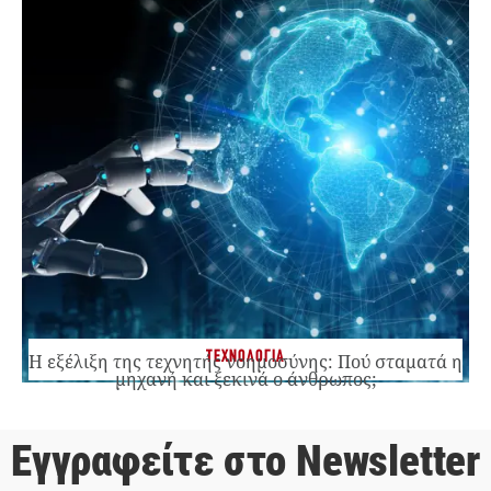
ΤΕΧΝΟΛΟΓΙΑ
Η εξέλιξη της τεχνητής νοημοσύνης: Πού σταματά η
μηχανή και ξεκινά ο άνθρωπος;
Εγγραφείτε στο Newsletter