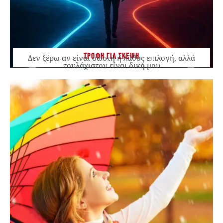
ΤΡΟΦΗ ΓΙΑ ΣΚΕΨΗ
Δεν ξέρω αν είναι σωστή ή λάθος επιλογή, αλλά
τουλάχιστον είναι δική μου