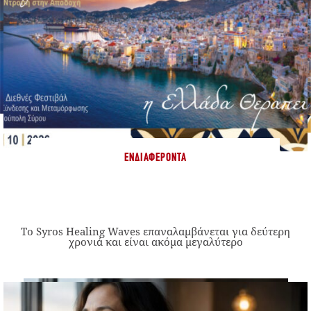
ΕΝΔΙΑΦΈΡΟΝΤΑ
Το Syros Healing Waves επαναλαμβάνεται για δεύτερη
χρονιά και είναι ακόμα μεγαλύτερο