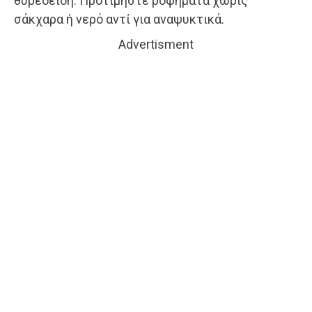
θυρεοειδή. Προτιμήστε ροφήματα χωρίς
σάκχαρα ή νερό αντί για αναψυκτικά.
Advertisment