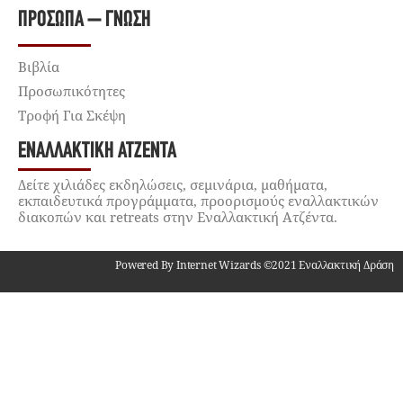
ΠΡΌΣΩΠΑ – ΓΝΏΣΗ
Βιβλία
Προσωπικότητες
Τροφή Για Σκέψη
ΕΝΑΛΛΑΚΤΙΚΉ ΑΤΖΈΝΤΑ
Δείτε χιλιάδες εκδηλώσεις, σεμινάρια, μαθήματα,
εκπαιδευτικά προγράμματα, προορισμούς εναλλακτικών
διακοπών και retreats στην Εναλλακτική Ατζέντα.
Powered By Internet Wizards ©2021 Εναλλακτική Δράση