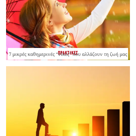
ΠΡΑΚΤΙΚΕΣ
7 μικρές καθημερινές “νίκες” που αλλάζουν τη ζωή μας