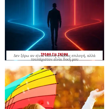
ΤΡΟΦΗ ΓΙΑ ΣΚΕΨΗ
Δεν ξέρω αν είναι σωστή ή λάθος επιλογή, αλλά
τουλάχιστον είναι δική μου