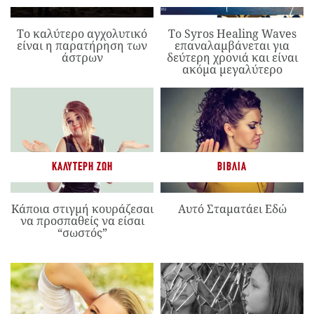
Το καλύτερο αγχολυτικό
Το Syros Healing Waves
είναι η παρατήρηση των
επαναλαμβάνεται για
άστρων
δεύτερη χρονιά και είναι
ακόμα μεγαλύτερο
ΚΑΛΎΤΕΡΗ ΖΩΉ
ΒΙΒΛΊΑ
Κάποια στιγμή κουράζεσαι
Αυτό Σταματάει Εδώ
να προσπαθείς να είσαι
“σωστός”