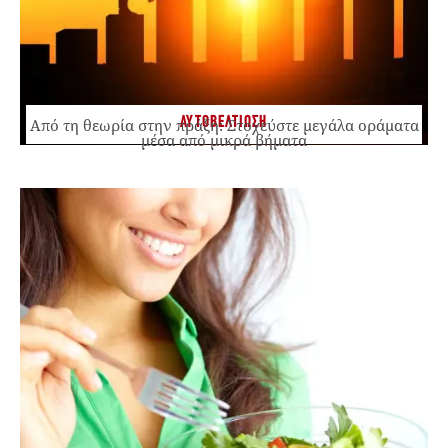
ΑΥΤΟΒΕΛΤΙΩΣΗ
Από τη θεωρία στην πράξη: Στοχεύστε μεγάλα οράματα
μέσα από μικρά βήματα