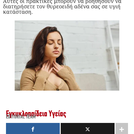
Αυτές οι πρακτικές μπορούν να βοηθήσουν να
διατηρήσετε τον θυρεοειδή αδένα σας σε υγιή
κατάσταση.
Εγκυκλοπαίδεια Υγείας
EDITORIAL TEAM