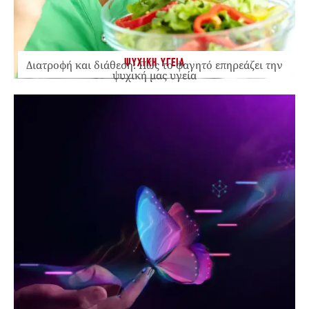
ΨΥΧΙΚΗ ΥΓΕΙΑ
Διατροφή και διάθεση: Πώς το φαγητό επηρεάζει την
ψυχική μας υγεία