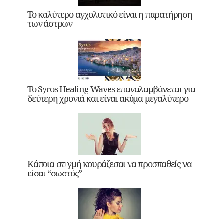
Το καλύτερο αγχολυτικό είναι η παρατήρηση
των άστρων
Το Syros Healing Waves επαναλαμβάνεται για
δεύτερη χρονιά και είναι ακόμα μεγαλύτερο
Κάποια στιγμή κουράζεσαι να προσπαθείς να
είσαι “σωστός”