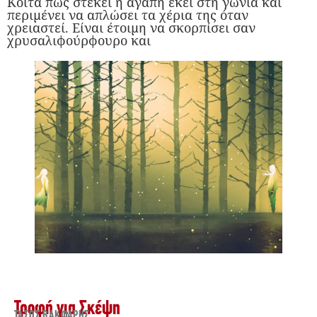
Κοίτα πως στέκει η αγάπη εκεί στη γωνιά και
περιμένει να απλώσει τα χέρια της όταν
χρειαστεί. Είναι έτοιμη να σκορπίσει σαν
χρυσαλιφούρφουρο και
Τροφή για Σκέψη
ΤΆΣΟΣ ΒΑΚΦΆΡΗΣ