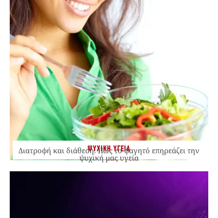
ΨΥΧΙΚΗ ΥΓΕΙΑ
Διατροφή και διάθεση: Πώς το φαγητό επηρεάζει την
ψυχική μας υγεία