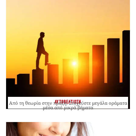
ΑΥΤΟΒΕΛΤΙΩΣΗ
Από τη θεωρία στην πράξη: Στοχεύστε μεγάλα οράματα
μέσα από μικρά βήματα