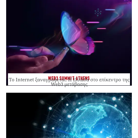
WEB3 SUMMIT ATHENS
Το Internet ξαναγράφεται. Η Ελλάδα στο επίκεντρο της
Web3 μετάβασης