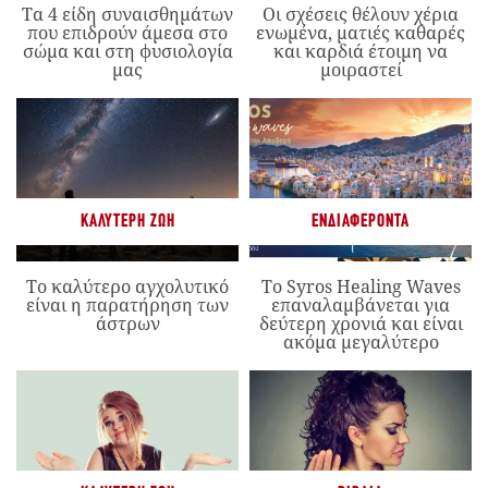
Τα 4 είδη συναισθημάτων
Οι σχέσεις θέλουν χέρια
που επιδρούν άμεσα στο
ενωμένα, ματιές καθαρές
σώμα και στη φυσιολογία
και καρδιά έτοιμη να
μας
μοιραστεί
ΚΑΛΎΤΕΡΗ ΖΩΉ
ΕΝΔΙΑΦΈΡΟΝΤΑ
Το καλύτερο αγχολυτικό
Το Syros Healing Waves
είναι η παρατήρηση των
επαναλαμβάνεται για
άστρων
δεύτερη χρονιά και είναι
ακόμα μεγαλύτερο