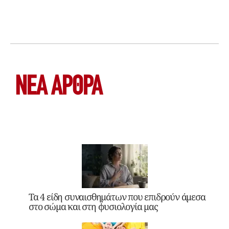
ΝΕΑ ΆΡΘΡΑ
Τα 4 είδη συναισθημάτων που επιδρούν άμεσα
στο σώμα και στη φυσιολογία μας