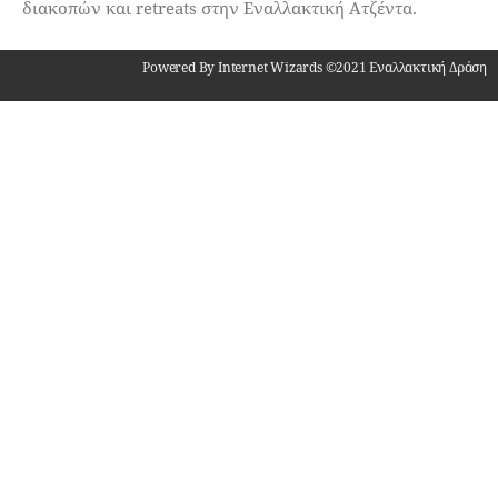
διακοπών και retreats στην Εναλλακτική Ατζέντα.
Powered By Internet Wizards ©2021 Εναλλακτική Δράση