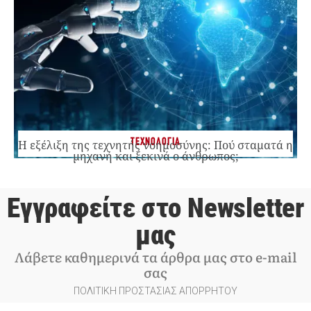
ΤΕΧΝΟΛΟΓΙΑ
Η εξέλιξη της τεχνητής νοημοσύνης: Πού σταματά η
μηχανή και ξεκινά ο άνθρωπος;
Εγγραφείτε στο Newsletter
μας
Λάβετε καθημερινά τα άρθρα μας στο e-mail
σας
ΠΟΛΙΤΙΚΗ ΠΡΟΣΤΑΣΙΑΣ ΑΠΟΡΡΗΤΟΥ