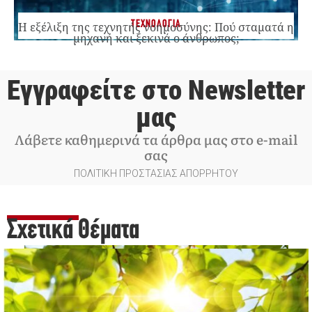
ΤΕΧΝΟΛΟΓΙΑ
Η εξέλιξη της τεχνητής νοημοσύνης: Πού σταματά η
μηχανή και ξεκινά ο άνθρωπος;
Εγγραφείτε στο Newsletter
μας
Λάβετε καθημερινά τα άρθρα μας στο e-mail
σας
ΠΟΛΙΤΙΚΗ ΠΡΟΣΤΑΣΙΑΣ ΑΠΟΡΡΗΤΟΥ
Σχετικά Θέματα