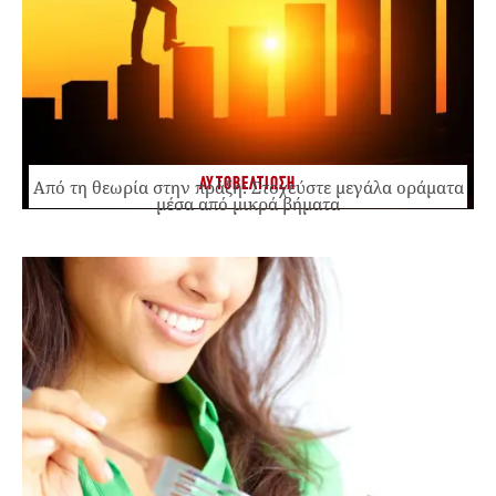
ΑΥΤΟΒΕΛΤΙΩΣΗ
Από τη θεωρία στην πράξη: Στοχεύστε μεγάλα οράματα
μέσα από μικρά βήματα