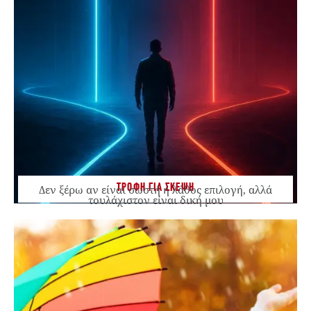
ΤΡΟΦΗ ΓΙΑ ΣΚΕΨΗ
Δεν ξέρω αν είναι σωστή ή λάθος επιλογή, αλλά
τουλάχιστον είναι δική μου