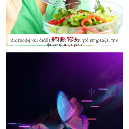
ΨΥΧΙΚΗ ΥΓΕΙΑ
Διατροφή και διάθεση: Πώς το φαγητό επηρεάζει την
ψυχική μας υγεία