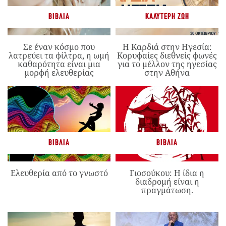
ΒΙΒΛΊΑ
ΚΑΛΎΤΕΡΗ ΖΩΉ
Σε έναν κόσμο που
Η Καρδιά στην Ηγεσία:
λατρεύει τα φίλτρα, η ωμή
Κορυφαίες διεθνείς φωνές
καθαρότητα είναι μια
για το μέλλον της ηγεσίας
μορφή ελευθερίας
στην Αθήνα
ΒΙΒΛΊΑ
ΒΙΒΛΊΑ
Ελευθερία από το γνωστό
Γιοσούκου: Η ίδια η
διαδρομή είναι η
πραγμάτωση.