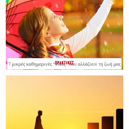
ΠΡΑΚΤΙΚΕΣ
7 μικρές καθημερινές “νίκες” που αλλάζουν τη ζωή μας