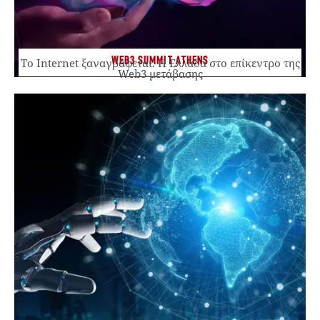
WEB3 SUMMIT ATHENS
Το Internet ξαναγράφεται. Η Ελλάδα στο επίκεντρο της
Web3 μετάβασης