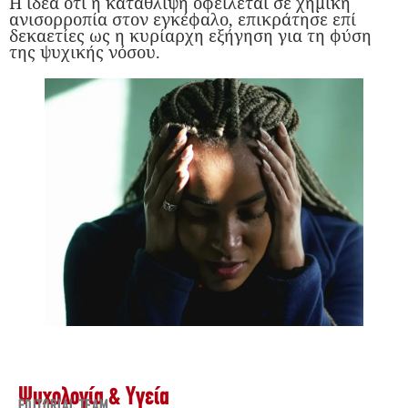
Η ιδέα ότι η κατάθλιψη οφείλεται σε χημική
ανισορροπία στον εγκέφαλο, επικράτησε επί
δεκαετίες ως η κυρίαρχη εξήγηση για τη φύση
της ψυχικής νόσου.
Ψυχολογία & Υγεία
EDITORIAL TEAM