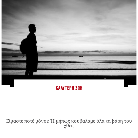
ΚΑΛΎΤΕΡΗ ΖΩΉ
Είμαστε ποτέ μόνοι; Ή μήπως κουβαλάμε όλα τα βάρη του
χθες;