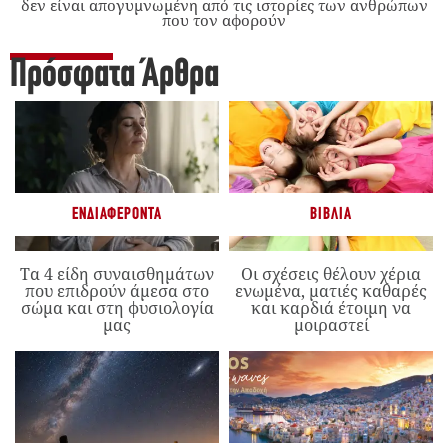
δεν είναι απογυμνωμένη από τις ιστορίες των ανθρώπων
που τον αφορούν
Πρόσφατα Άρθρα
ΕΝΔΙΑΦΈΡΟΝΤΑ
ΒΙΒΛΊΑ
Τα 4 είδη συναισθημάτων
Οι σχέσεις θέλουν χέρια
που επιδρούν άμεσα στο
ενωμένα, ματιές καθαρές
σώμα και στη φυσιολογία
και καρδιά έτοιμη να
μας
μοιραστεί