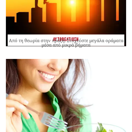
ΑΥΤΟΒΕΛΤΙΩΣΗ
Από τη θεωρία στην πράξη: Στοχεύστε μεγάλα οράματα
μέσα από μικρά βήματα