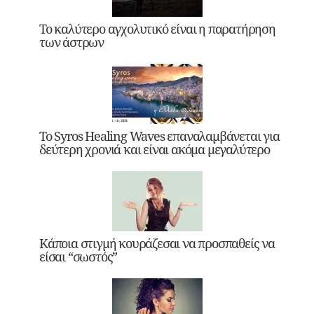
Το καλύτερο αγχολυτικό είναι η παρατήρηση
των άστρων
Το Syros Healing Waves επαναλαμβάνεται για
δεύτερη χρονιά και είναι ακόμα μεγαλύτερο
Κάποια στιγμή κουράζεσαι να προσπαθείς να
είσαι “σωστός”