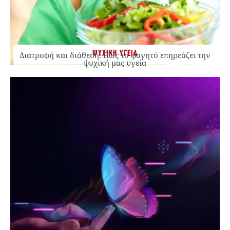
ΨΥΧΙΚΗ ΥΓΕΙΑ
Διατροφή και διάθεση: Πώς το φαγητό επηρεάζει την
ψυχική μας υγεία