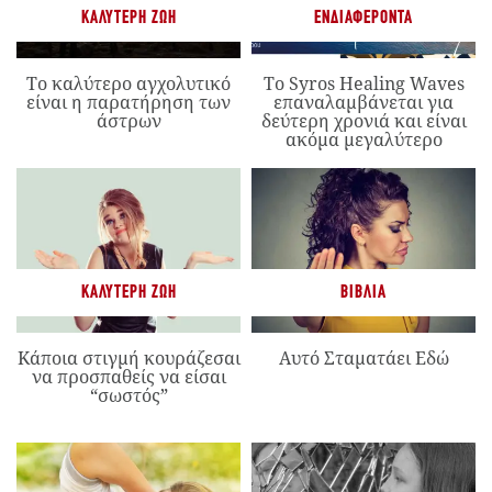
ΚΑΛΎΤΕΡΗ ΖΩΉ
ΕΝΔΙΑΦΈΡΟΝΤΑ
Το καλύτερο αγχολυτικό
Το Syros Healing Waves
είναι η παρατήρηση των
επαναλαμβάνεται για
άστρων
δεύτερη χρονιά και είναι
ακόμα μεγαλύτερο
ΚΑΛΎΤΕΡΗ ΖΩΉ
ΒΙΒΛΊΑ
Κάποια στιγμή κουράζεσαι
Αυτό Σταματάει Εδώ
να προσπαθείς να είσαι
“σωστός”