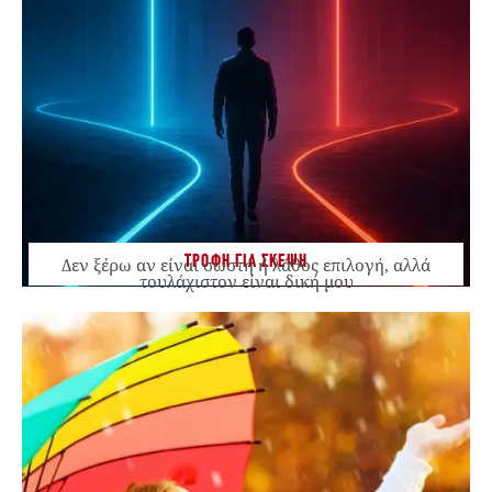
ΤΡΟΦΗ ΓΙΑ ΣΚΕΨΗ
Δεν ξέρω αν είναι σωστή ή λάθος επιλογή, αλλά
τουλάχιστον είναι δική μου