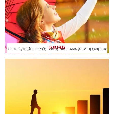
ΠΡΑΚΤΙΚΕΣ
7 μικρές καθημερινές “νίκες” που αλλάζουν τη ζωή μας