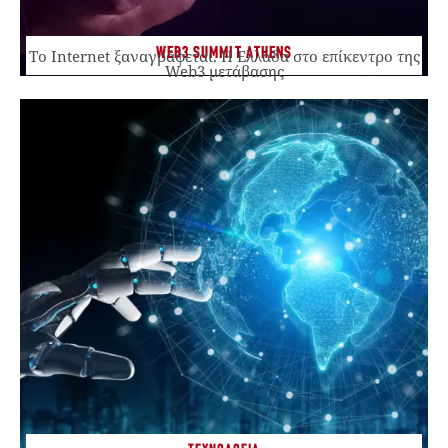
WEB3 SUMMIT ATHENS
Το Internet ξαναγράφεται. Η Ελλάδα στο επίκεντρο της
Web3 μετάβασης