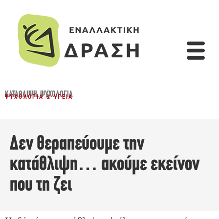
ΚΑΤΆΘΛΙΨΗ
,
ΨΥΧΟΛΟΓΊΑ
ΨΥΧΟΛΟΓΊΑ & ΥΓΕΊΑ
Δεν θεραπεύουμε την
κατάθλιψη… ακούμε εκείνον
που τη ζει