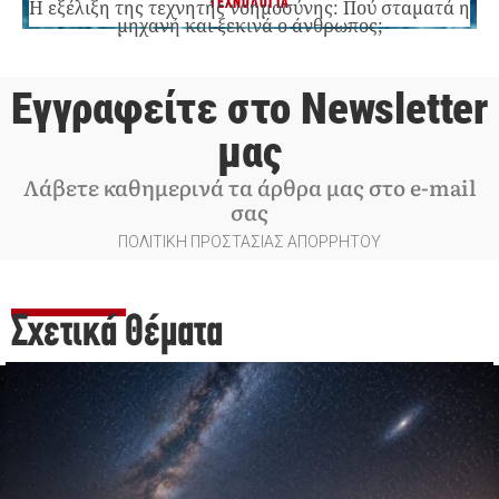
ΤΕΧΝΟΛΟΓΙΑ
Η εξέλιξη της τεχνητής νοημοσύνης: Πού σταματά η
μηχανή και ξεκινά ο άνθρωπος;
Εγγραφείτε στο Newsletter
μας
Λάβετε καθημερινά τα άρθρα μας στο e-mail
σας
ΠΟΛΙΤΙΚΗ ΠΡΟΣΤΑΣΙΑΣ ΑΠΟΡΡΗΤΟΥ
Σχετικά Θέματα