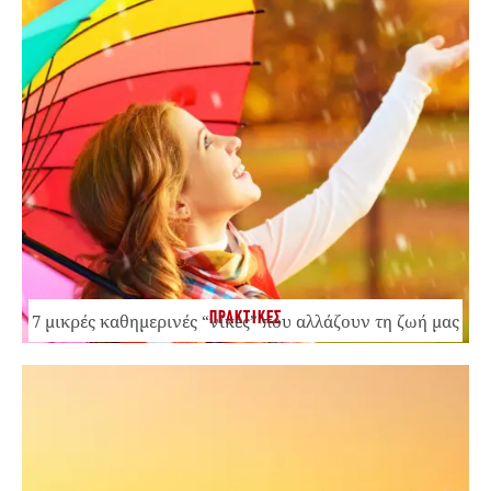
ΠΡΑΚΤΙΚΕΣ
7 μικρές καθημερινές “νίκες” που αλλάζουν τη ζωή μας