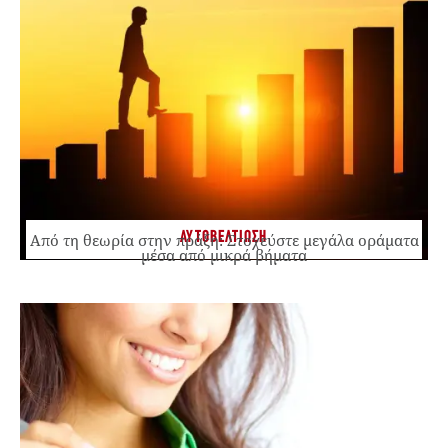
ΑΥΤΟΒΕΛΤΙΩΣΗ
Από τη θεωρία στην πράξη: Στοχεύστε μεγάλα οράματα
μέσα από μικρά βήματα