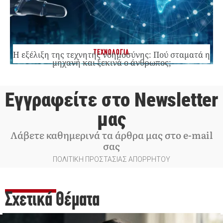
ΤΕΧΝΟΛΟΓΙΑ
Η εξέλιξη της τεχνητής νοημοσύνης: Πού σταματά η
μηχανή και ξεκινά ο άνθρωπος;
Εγγραφείτε στο Newsletter
μας
Λάβετε καθημερινά τα άρθρα μας στο e-mail
σας
ΠΟΛΙΤΙΚΗ ΠΡΟΣΤΑΣΙΑΣ ΑΠΟΡΡΗΤΟΥ
Σχετικά Θέματα