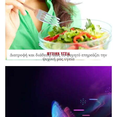
ΨΥΧΙΚΗ ΥΓΕΙΑ
Διατροφή και διάθεση: Πώς το φαγητό επηρεάζει την
ψυχική μας υγεία