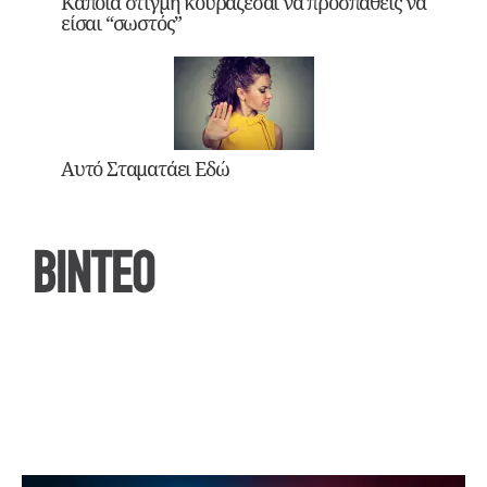
Κάποια στιγμή κουράζεσαι να προσπαθείς να
είσαι “σωστός”
Αυτό Σταματάει Εδώ
ΒΙΝΤΕΟ