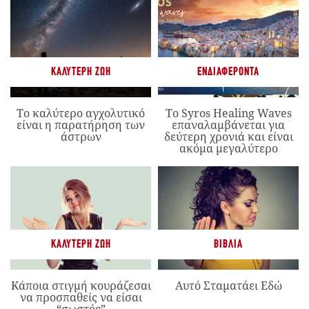
ΚΑΛΎΤΕΡΗ ΖΩΉ
ΕΝΔΙΑΦΈΡΟΝΤΑ
Το καλύτερο αγχολυτικό
Το Syros Healing Waves
είναι η παρατήρηση των
επαναλαμβάνεται για
άστρων
δεύτερη χρονιά και είναι
ακόμα μεγαλύτερο
ΚΑΛΎΤΕΡΗ ΖΩΉ
ΒΙΒΛΊΑ
Κάποια στιγμή κουράζεσαι
Αυτό Σταματάει Εδώ
να προσπαθείς να είσαι
“σωστός”