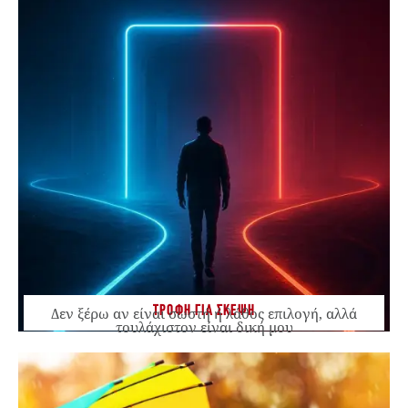
ΤΡΟΦΗ ΓΙΑ ΣΚΕΨΗ
Δεν ξέρω αν είναι σωστή ή λάθος επιλογή, αλλά
τουλάχιστον είναι δική μου