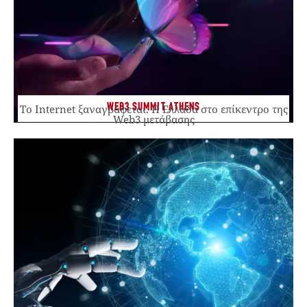
WEB3 SUMMIT ATHENS
Το Internet ξαναγράφεται. Η Ελλάδα στο επίκεντρο της
Web3 μετάβασης