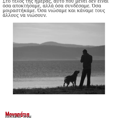
Στο τέλος της ημέρας, αυτό που μένει δεν είναι
όσα αποκτήσαμε, αλλά όσα συνδέσαμε. Όσα
μοιραστήκαμε. Όσα νιώσαμε και κάναμε τους
άλλους να νιώσουν.
Μονοπάτια
EDITORIAL TEAM