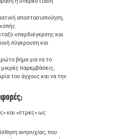
δράση ή υπερεστίαση
ματική αποστασιοποίηση,
κοπής.
μεταξύ υπερδιέγερσης και
ική σύγκρουση και
πρώτο βήμα για να το
 μικρές παρεμβάσεις,
ρία του άγχους και να την
ιαφορές;
ς» και «στρες» ως
αίσθηση ανησυχίας, που