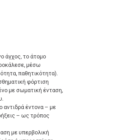
νο άγχος, το άτομο
προκάλεσε, μέσω
κότητα, παθητικότητα).
ισθηματική φόρτιση
ένο με σωματική ένταση,
υ.
μο αντιδρά έντονα – με
ρήξεις – ως τρόπος
ραση με υπερβολική