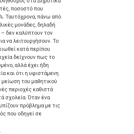
 πληθυσμός στα Δημοτικά
ητές, ποσοστό που
 %. Ταυτόχρονα, πάνω από
λικές μονάδες, δηλαδή
 – δεν καλύπτουν τον
ια να λειτουργήσουν. Το
ειωθεί κατά περίπου
οιχεία δείχνουν πως το
μένο, αλλά έχει ήδη
ία και ότι η υφιστάμενη
Η μείωση του μαθητικού
νές περιοχές καθιστά
ά σχολεία. Όταν ένα
τωπίζουν πρόβλημα με τις
ός που οδηγεί σε
ς