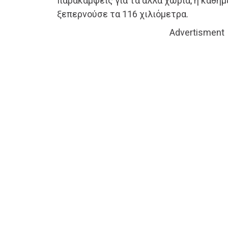
παρακάμψεις για τα άλλα χωριά, η καθημ
ξεπερνούσε τα 116 χιλιόμετρα.
Advertisment