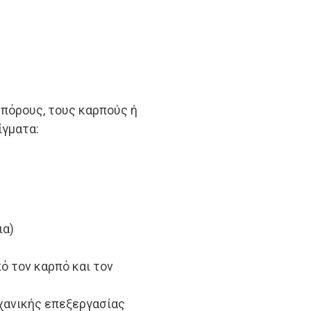
σπόρους, τους καρπούς ή
γματα:
ια)
ό τον καρπό και τον
χανικής επεξεργασίας