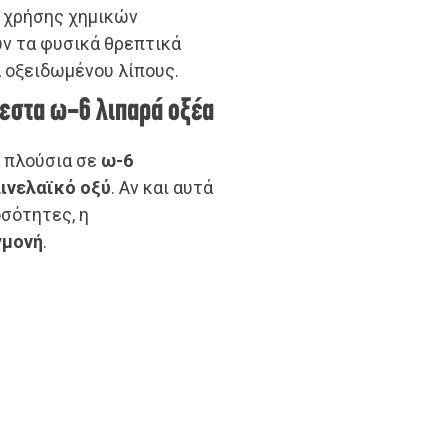
ι χρήσης χημικών
υν τα φυσικά θρεπτικά
 οξειδωμένου λίπους.
εστα ω-6 λιπαρά οξέα
ύ πλούσια σε
ω-6
λινελαϊκό οξύ
. Αν και αυτά
οσότητες, η
γμονή
.