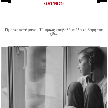
ΚΑΛΎΤΕΡΗ ΖΩΉ
Είμαστε ποτέ μόνοι; Ή μήπως κουβαλάμε όλα τα βάρη του
χθες;