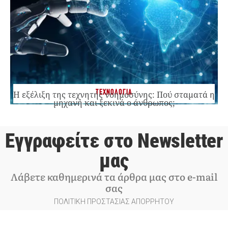
ΤΕΧΝΟΛΟΓΙΑ
Η εξέλιξη της τεχνητής νοημοσύνης: Πού σταματά η
μηχανή και ξεκινά ο άνθρωπος;
Εγγραφείτε στο Newsletter
μας
Λάβετε καθημερινά τα άρθρα μας στο e-mail
σας
ΠΟΛΙΤΙΚΗ ΠΡΟΣΤΑΣΙΑΣ ΑΠΟΡΡΗΤΟΥ