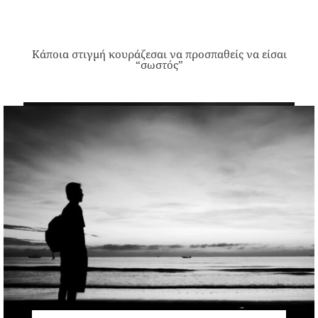
Κάποια στιγμή κουράζεσαι να προσπαθείς να είσαι
“σωστός”