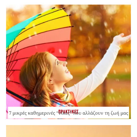
ΠΡΑΚΤΙΚΕΣ
7 μικρές καθημερινές “νίκες” που αλλάζουν τη ζωή μας