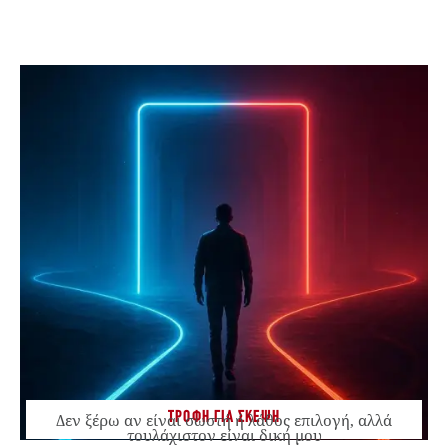
ΤΡΟΦΗ ΓΙΑ ΣΚΕΨΗ
Δεν ξέρω αν είναι σωστή ή λάθος επιλογή, αλλά
τουλάχιστον είναι δική μου