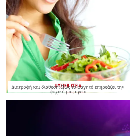
ΨΥΧΙΚΗ ΥΓΕΙΑ
Διατροφή και διάθεση: Πώς το φαγητό επηρεάζει την
ψυχική μας υγεία