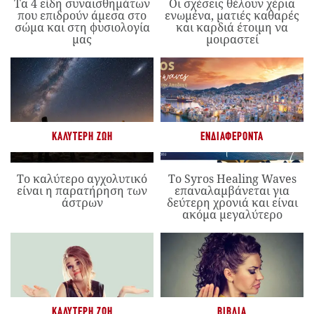
Τα 4 είδη συναισθημάτων
Οι σχέσεις θέλουν χέρια
που επιδρούν άμεσα στο
ενωμένα, ματιές καθαρές
σώμα και στη φυσιολογία
και καρδιά έτοιμη να
μας
μοιραστεί
ΚΑΛΎΤΕΡΗ ΖΩΉ
ΕΝΔΙΑΦΈΡΟΝΤΑ
Το καλύτερο αγχολυτικό
Το Syros Healing Waves
είναι η παρατήρηση των
επαναλαμβάνεται για
άστρων
δεύτερη χρονιά και είναι
ακόμα μεγαλύτερο
ΚΑΛΎΤΕΡΗ ΖΩΉ
ΒΙΒΛΊΑ