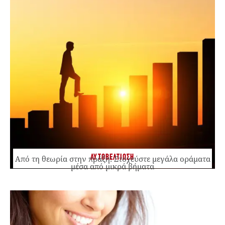
ΑΥΤΟΒΕΛΤΙΩΣΗ
Από τη θεωρία στην πράξη: Στοχεύστε μεγάλα οράματα
μέσα από μικρά βήματα