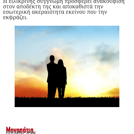
Η ειλικρινής συγγνώμη προσφέρει ανακούφιση
στον αποδέκτη της και αποκαθιστά την
εσωτερική ακεραιότητα εκείνου που την
εκφράζει.
Μονοπάτια
EDITORIAL TEAM