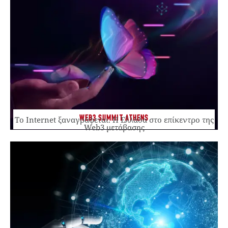
WEB3 SUMMIT ATHENS
Το Internet ξαναγράφεται. Η Ελλάδα στο επίκεντρο της
Web3 μετάβασης