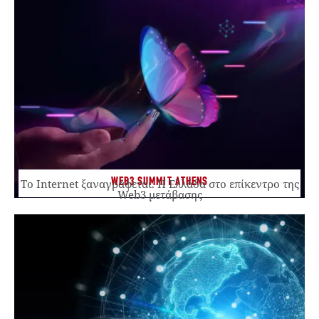
WEB3 SUMMIT ATHENS
Το Internet ξαναγράφεται. Η Ελλάδα στο επίκεντρο της
Web3 μετάβασης