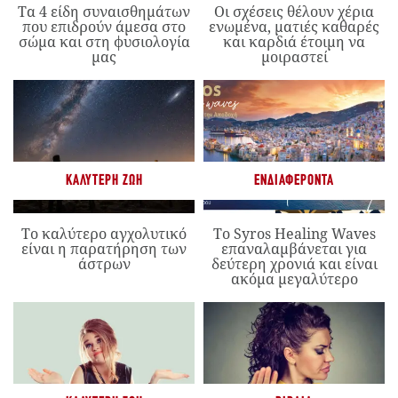
Τα 4 είδη συναισθημάτων
Οι σχέσεις θέλουν χέρια
που επιδρούν άμεσα στο
ενωμένα, ματιές καθαρές
σώμα και στη φυσιολογία
και καρδιά έτοιμη να
μας
μοιραστεί
ΚΑΛΎΤΕΡΗ ΖΩΉ
ΕΝΔΙΑΦΈΡΟΝΤΑ
Το καλύτερο αγχολυτικό
Το Syros Healing Waves
είναι η παρατήρηση των
επαναλαμβάνεται για
άστρων
δεύτερη χρονιά και είναι
ακόμα μεγαλύτερο