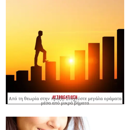
ΑΥΤΟΒΕΛΤΙΩΣΗ
Από τη θεωρία στην πράξη: Στοχεύστε μεγάλα οράματα
μέσα από μικρά βήματα