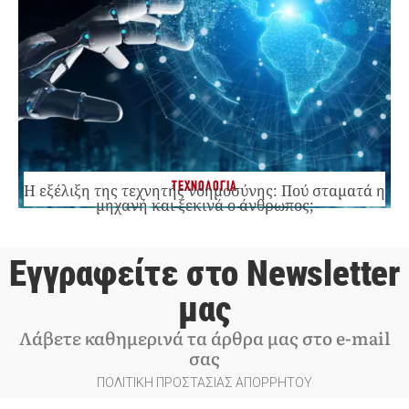
ΤΕΧΝΟΛΟΓΙΑ
Η εξέλιξη της τεχνητής νοημοσύνης: Πού σταματά η
μηχανή και ξεκινά ο άνθρωπος;
Εγγραφείτε στο Newsletter
μας
Λάβετε καθημερινά τα άρθρα μας στο e-mail
σας
ΠΟΛΙΤΙΚΗ ΠΡΟΣΤΑΣΙΑΣ ΑΠΟΡΡΗΤΟΥ