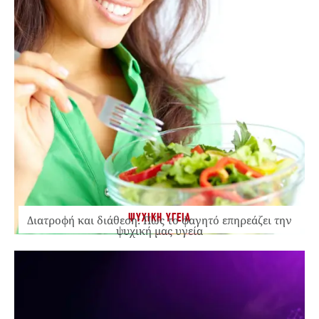
ΨΥΧΙΚΗ ΥΓΕΙΑ
Διατροφή και διάθεση: Πώς το φαγητό επηρεάζει την
ψυχική μας υγεία