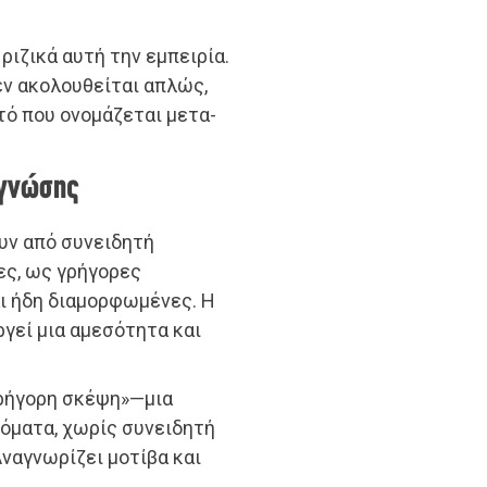
 ριζικά αυτή την εμπειρία.
δεν ακολουθείται απλώς,
τό που ονομάζεται μετα-
-γνώσης
υν από συνειδητή
ες, ως γρήγορες
ι ήδη διαμορφωμένες. Η
γεί μια αμεσότητα και
γρήγορη σκέψη»—μια
όματα, χωρίς συνειδητή
ναγνωρίζει μοτίβα και