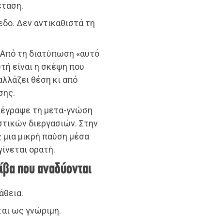
έταση.
εδο. Δεν αντικαθιστά τη
. Από τη διατύπωση «αυτό
τή είναι η σκέψη που
αλλάζει θέση κι από
σης.
εριέγραψε τη μετα-γνώση
στικών διεργασιών. Στην
 μια μικρή παύση μέσα
γίνεται ορατή.
τίβα που αναδύονται
άθεια.
αι ως γνώριμη.