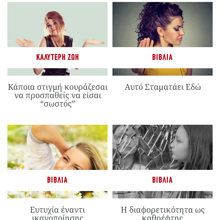
ΚΑΛΎΤΕΡΗ ΖΩΉ
ΒΙΒΛΊΑ
Κάποια στιγμή κουράζεσαι
Αυτό Σταματάει Εδώ
να προσπαθείς να είσαι
“σωστός”
ΒΙΒΛΊΑ
ΒΙΒΛΊΑ
Ευτυχία έναντι
Η διαφορετικότητα ως
ικανοποίησης
καθρέφτης