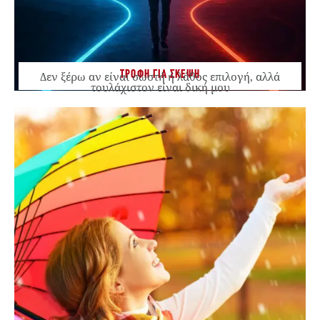
ΤΡΟΦΗ ΓΙΑ ΣΚΕΨΗ
Δεν ξέρω αν είναι σωστή ή λάθος επιλογή, αλλά
τουλάχιστον είναι δική μου