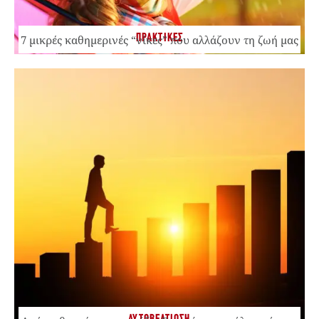
ΠΡΑΚΤΙΚΕΣ
7 μικρές καθημερινές “νίκες” που αλλάζουν τη ζωή μας