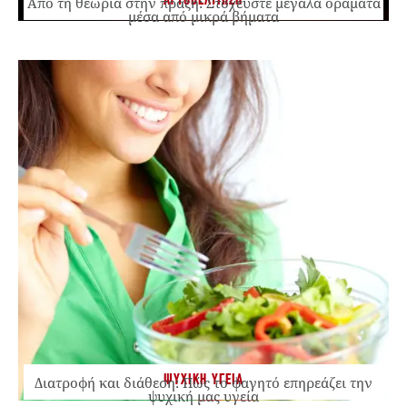
ΑΥΤΟΒΕΛΤΙΩΣΗ
Από τη θεωρία στην πράξη: Στοχεύστε μεγάλα οράματα
μέσα από μικρά βήματα
ΨΥΧΙΚΗ ΥΓΕΙΑ
Διατροφή και διάθεση: Πώς το φαγητό επηρεάζει την
ψυχική μας υγεία