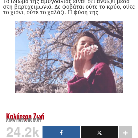
Το ιδίωμα της αμυγδαλιάς είναι ότι ανθίζει μέσα
στη βαρυχειμωνιά. Δε φοβάται ούτε το κρύο, ούτε
το χιόνι, ούτε το χαλάζι. Η φύση της
Καλύτερη Ζωή
ΛΊΝΑ ΠΑΥΛΟΠΟΎΛΟΥ
24.2k