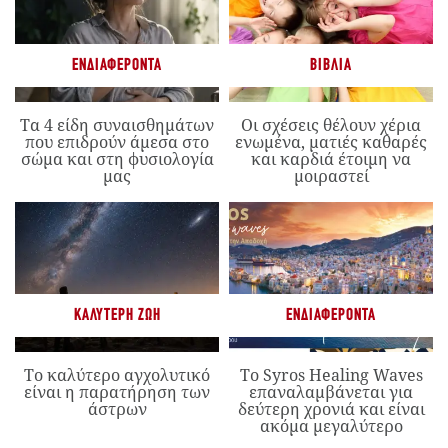
ΕΝΔΙΑΦΈΡΟΝΤΑ
ΒΙΒΛΊΑ
Τα 4 είδη συναισθημάτων
Οι σχέσεις θέλουν χέρια
που επιδρούν άμεσα στο
ενωμένα, ματιές καθαρές
σώμα και στη φυσιολογία
και καρδιά έτοιμη να
μας
μοιραστεί
ΚΑΛΎΤΕΡΗ ΖΩΉ
ΕΝΔΙΑΦΈΡΟΝΤΑ
Το καλύτερο αγχολυτικό
Το Syros Healing Waves
είναι η παρατήρηση των
επαναλαμβάνεται για
άστρων
δεύτερη χρονιά και είναι
ακόμα μεγαλύτερο