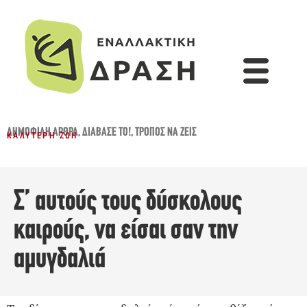
ΔΗΜΟΦΙΛΉ ΆΡΘΡΑ
,
ΔΙΆΒΑΣΈ ΤΟ!
,
ΤΡΌΠΟΣ ΝΑ ΖΕΙΣ
ΚΑΛΎΤΕΡΗ ΖΩΉ
Σ’ αυτούς τους δύσκολους
καιρούς, να είσαι σαν την
αμυγδαλιά