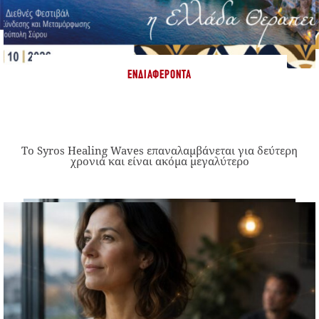
ΕΝΔΙΑΦΈΡΟΝΤΑ
Το Syros Healing Waves επαναλαμβάνεται για δεύτερη
χρονιά και είναι ακόμα μεγαλύτερο