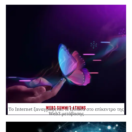
WEB3 SUMMIT ATHENS
Το Internet ξαναγράφεται. Η Ελλάδα στο επίκεντρο της
Web3 μετάβασης