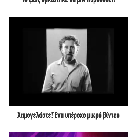
Το φως ορκίστηκε να μην παραδοθεί!
Χαμογελάστε! Ένα υπέροχο μικρό βίντεο