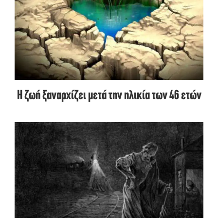
Η ζωή ξαναρχίζει μετά την ηλικία των 46 ετών