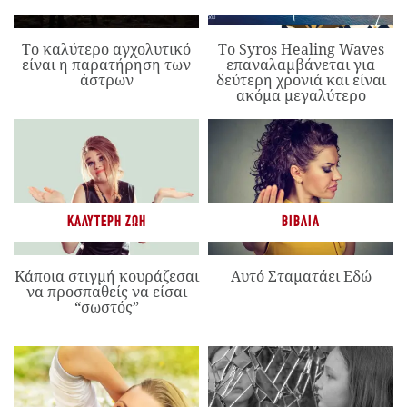
Το καλύτερο αγχολυτικό
Το Syros Healing Waves
είναι η παρατήρηση των
επαναλαμβάνεται για
άστρων
δεύτερη χρονιά και είναι
ακόμα μεγαλύτερο
ΚΑΛΎΤΕΡΗ ΖΩΉ
ΒΙΒΛΊΑ
Κάποια στιγμή κουράζεσαι
Αυτό Σταματάει Εδώ
να προσπαθείς να είσαι
“σωστός”