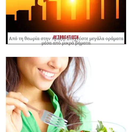
ΑΥΤΟΒΕΛΤΙΩΣΗ
Από τη θεωρία στην πράξη: Στοχεύστε μεγάλα οράματα
μέσα από μικρά βήματα