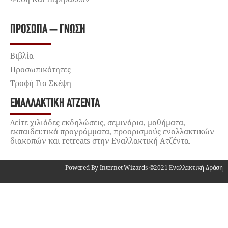
ΠΡΌΣΩΠΑ – ΓΝΏΣΗ
Βιβλία
Προσωπικότητες
Τροφή Για Σκέψη
ΕΝΑΛΛΑΚΤΙΚΉ ΑΤΖΈΝΤΑ
Δείτε χιλιάδες εκδηλώσεις, σεμινάρια, μαθήματα,
εκπαιδευτικά προγράμματα, προορισμούς εναλλακτικών
διακοπών και retreats στην Εναλλακτική Ατζέντα.
Powered By Internet Wizards ©2021 Εναλλακτική Δράση