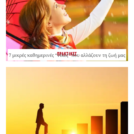
ΠΡΑΚΤΙΚΕΣ
7 μικρές καθημερινές “νίκες” που αλλάζουν τη ζωή μας