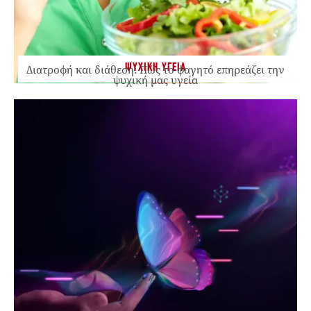
ΨΥΧΙΚΗ ΥΓΕΙΑ
Διατροφή και διάθεση: Πώς το φαγητό επηρεάζει την
ψυχική μας υγεία