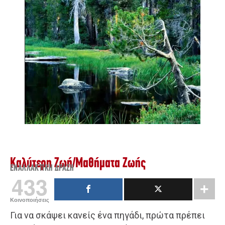
Καλύτερη Ζωή
/
Μαθήματα Ζωής
ΕΝΑΛΛΑΚΤΙΚΉ ΔΡΆΣΗ
433
Κοινοποιήσεις
Για να σκάψει κανείς ένα πηγάδι, πρώτα πρέπει