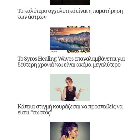
Το καλύτερο αγχολυτικό είναι η παρατήρηση
των άστρων
Το Syros Healing Waves επαναλαμβάνεται για
δεύτερη χρονιά και είναι ακόμα μεγαλύτερο
Κάποια στιγμή κουράζεσαι να προσπαθείς να
είσαι “σωστός”