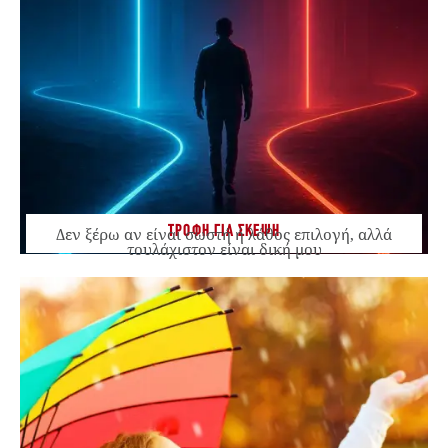
ΤΡΟΦΗ ΓΙΑ ΣΚΕΨΗ
Δεν ξέρω αν είναι σωστή ή λάθος επιλογή, αλλά
τουλάχιστον είναι δική μου