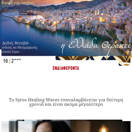
ΕΝΔΙΑΦΈΡΟΝΤΑ
Το Syros Healing Waves επαναλαμβάνεται για δεύτερη
χρονιά και είναι ακόμα μεγαλύτερο