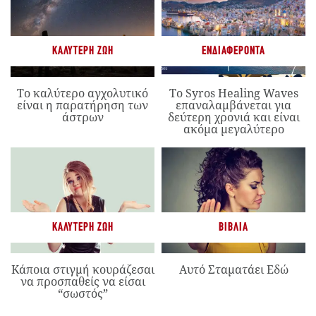
ΚΑΛΎΤΕΡΗ ΖΩΉ
ΕΝΔΙΑΦΈΡΟΝΤΑ
Το καλύτερο αγχολυτικό
Το Syros Healing Waves
είναι η παρατήρηση των
επαναλαμβάνεται για
άστρων
δεύτερη χρονιά και είναι
ακόμα μεγαλύτερο
ΚΑΛΎΤΕΡΗ ΖΩΉ
ΒΙΒΛΊΑ
Κάποια στιγμή κουράζεσαι
Αυτό Σταματάει Εδώ
να προσπαθείς να είσαι
“σωστός”