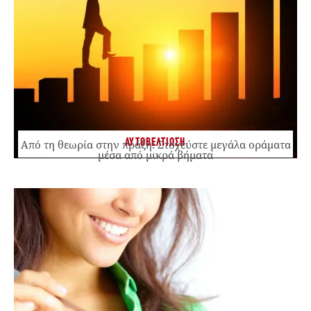
ΑΥΤΟΒΕΛΤΙΩΣΗ
Από τη θεωρία στην πράξη: Στοχεύστε μεγάλα οράματα
μέσα από μικρά βήματα