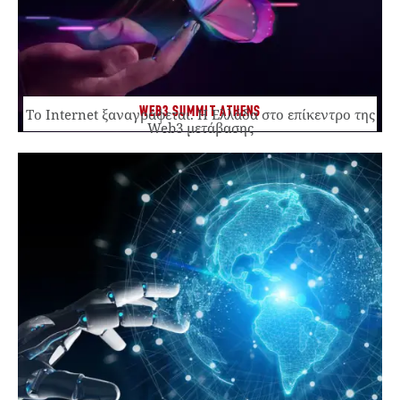
WEB3 SUMMIT ATHENS
Το Internet ξαναγράφεται. Η Ελλάδα στο επίκεντρο της
Web3 μετάβασης