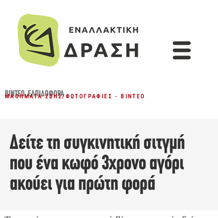
ΒΊΝΤΕΟ
,
ΕΛΠΙΔΟΦΌΡΑ
ΜΑΘΉΜΑΤΑ ΖΩΉΣ
/
ΦΩΤΟΓΡΑΦΊΕΣ - ΒΊΝΤΕΟ
Δείτε τη συγκινητική σιτγμή
που ένα κωφό 3χρονο αγόρι
ακούει για πρώτη φορά