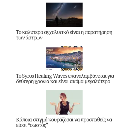
Το καλύτερο αγχολυτικό είναι η παρατήρηση
των άστρων
Το Syros Healing Waves επαναλαμβάνεται για
δεύτερη χρονιά και είναι ακόμα μεγαλύτερο
Κάποια στιγμή κουράζεσαι να προσπαθείς να
είσαι “σωστός”