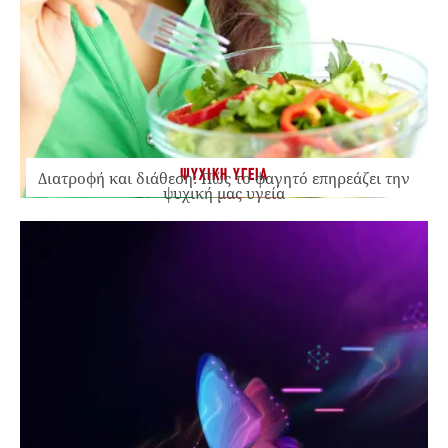
ΨΥΧΙΚΗ ΥΓΕΙΑ
Διατροφή και διάθεση: Πώς το φαγητό επηρεάζει την
ψυχική μας υγεία