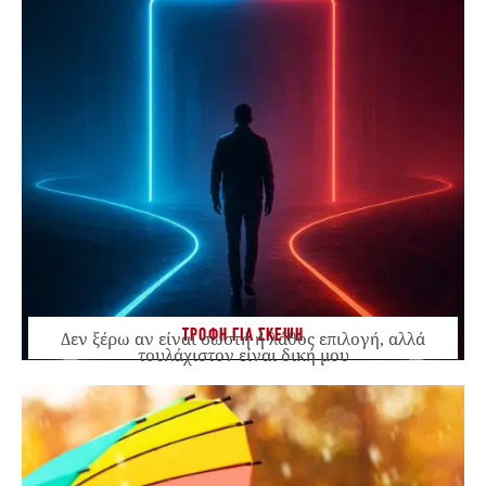
ΤΡΟΦΗ ΓΙΑ ΣΚΕΨΗ
Δεν ξέρω αν είναι σωστή ή λάθος επιλογή, αλλά
τουλάχιστον είναι δική μου