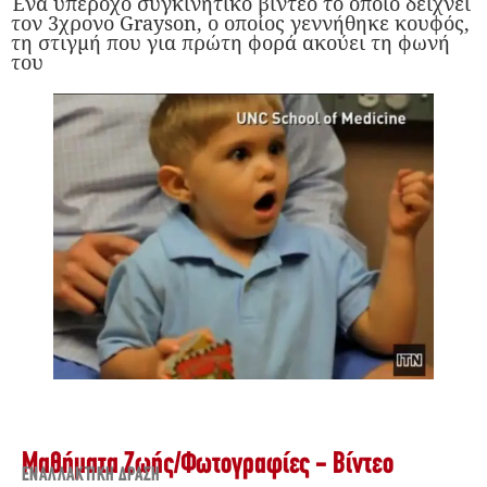
Ένα υπέροχο συγκινητικό βίντεο το οποίο δείχνει
τον 3χρονο Grayson, ο οποίος γεννήθηκε κουφός,
τη στιγμή που για πρώτη φορά ακούει τη φωνή
του
Μαθήματα Ζωής
/
Φωτογραφίες - Βίντεο
ΕΝΑΛΛΑΚΤΙΚΉ ΔΡΆΣΗ