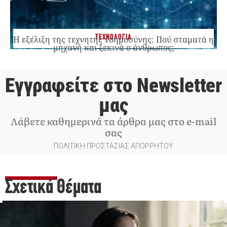
ΤΕΧΝΟΛΟΓΙΑ
Η εξέλιξη της τεχνητής νοημοσύνης: Πού σταματά η
μηχανή και ξεκινά ο άνθρωπος;
Εγγραφείτε στο Newsletter
μας
Λάβετε καθημερινά τα άρθρα μας στο e-mail
σας
ΠΟΛΙΤΙΚΗ ΠΡΟΣΤΑΣΙΑΣ ΑΠΟΡΡΗΤΟΥ
Σχετικά Θέματα