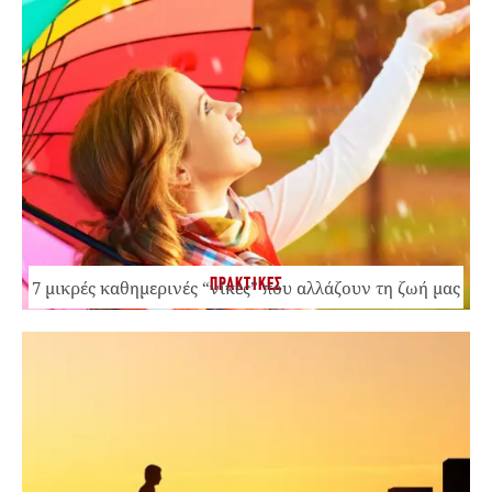
ΠΡΑΚΤΙΚΕΣ
7 μικρές καθημερινές “νίκες” που αλλάζουν τη ζωή μας