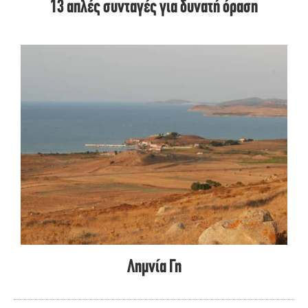
13 απλές συνταγές για δυνατή όραση
Λημνία Γη