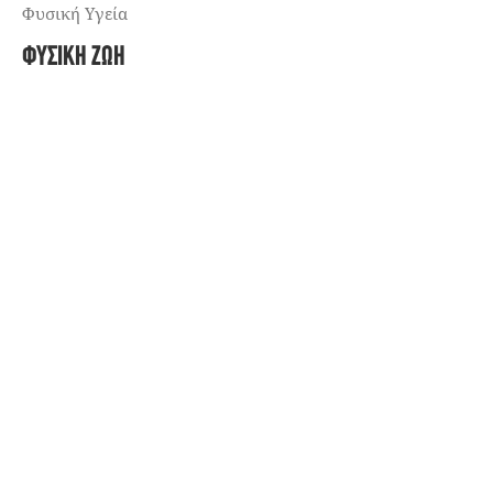
Φυσική Υγεία
ΦΥΣΙΚΉ ΖΩΉ
Άσκηση Και Σώμα
Εγκυκλοπαίδεια Της Φύσης
Ομορφιά – Αντιγήρανση
Φτιάχνω Μόνος Μου
Φύση Και Περιβάλλον
ΠΡΌΣΩΠΑ – ΓΝΏΣΗ
Βιβλία
Προσωπικότητες
Τροφή Για Σκέψη
ΕΝΑΛΛΑΚΤΙΚΉ ΑΤΖΈΝΤΑ