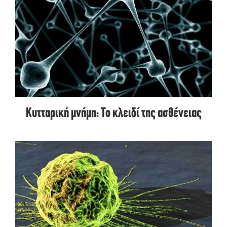
Κυτταρική μνήμη: Το κλειδί της ασθένειας