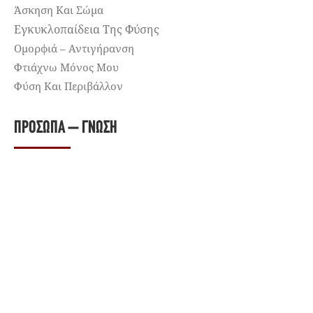
Άσκηση Και Σώμα
Εγκυκλοπαίδεια Της Φύσης
Ομορφιά – Αντιγήρανση
Φτιάχνω Μόνος Μου
Φύση Και Περιβάλλον
ΠΡΌΣΩΠΑ – ΓΝΏΣΗ
Βιβλία
Προσωπικότητες
Τροφή Για Σκέψη
ΕΝΑΛΛΑΚΤΙΚΉ ΑΤΖΈΝΤΑ
Δείτε χιλιάδες εκδηλώσεις, σεμινάρια, μαθήματα,
εκπαιδευτικά προγράμματα, προορισμούς εναλλακτικών
διακοπών και retreats στην Εναλλακτική Ατζέντα.