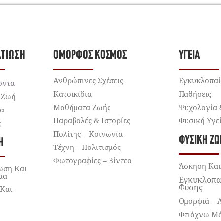
ΛΤΊΩΣΗ
ΌΜΟΡΦΟΣ ΚΌΣΜΟΣ
ΥΓΕΊΑ
Ανθρώπινες Σχέσεις
Εγκυκλοπαί
οντα
Κατοικίδια
Παθήσεις
 Ζωή
Μαθήματα Ζωής
Ψυχολογία 
ια
Παραβολές & Ιστορίες
Φυσική Υγε
ς
Πολίτης – Κοινωνία
ΦΥΣΙΚΉ ΖΩ
Ή
Τέχνη – Πολιτισμός
Φωτογραφίες – Βίντεο
Άσκηση Και
ωση Και
μα
Εγκυκλοπα
Φύσης
 Και
Ομορφιά – 
Φτιάχνω Μ