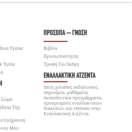
ΠΡΌΣΩΠΑ – ΓΝΏΣΗ
δεια Υγείας
Βιβλία
Προσωπικότητες
& Υγεία
Τροφή Για Σκέψη
ία
ΕΝΑΛΛΑΚΤΙΚΉ ΑΤΖΈΝΤΑ
Ή
Δείτε χιλιάδες εκδηλώσεις,
σεμινάρια, μαθήματα,
εκπαιδευτικά προγράμματα,
 Σώμα
προορισμούς εναλλακτικών
ίδεια Της
διακοπών και retreats στην
Εναλλακτική Ατζέντα.
Αντιγήρανση
όνος Μου