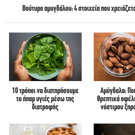
Βούτυρο αμυγδάλου: 4 στοιχεία που χρειάζετ
10 τρόποι να διατηρήσουμε
Αμύγδαλα: Ποι
το ήπαρ υγιές μέσω της
θρεπτικά οφέλ
διατροφής
νόστιμου ξηρ