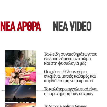
ΝΕΑ ΆΡΘΡΑ
ΝΕΑ VIDEO
Τα 4 είδη συναισθημάτων που
επιδρούν άμεσα στο σώμα
και στη φυσιολογία μας
Οι σχέσεις θέλουν χέρια
ενωμένα, ματιές καθαρές και
καρδιά έτοιμη να μοιραστεί
Το καλύτερο αγχολυτικό είναι
η παρατήρηση των άστρων
Το Syros Healing Waves