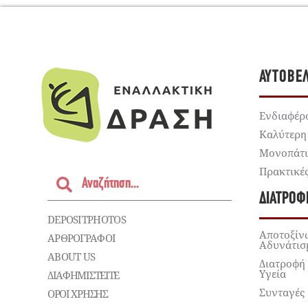
ΑΥΤΟΒΕ
Ενδιαφέρ
Καλύτερη
Μονοπάτ
Πρακτικέ
ΔΙΑΤΡΟΦ
DEPOSITPHOTOS
Αποτοξίν
ΑΡΘΡΟΓΡΑΦΟΙ
Αδυνάτισ
ABOUT US
Διατροφή
Υγεία
ΔΙΑΦΗΜΙΣΤΕΊΤΕ
Συνταγές
ΌΡΟΙ ΧΡΉΣΗΣ