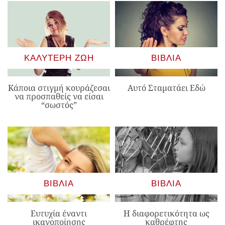
ΚΑΛΎΤΕΡΗ ΖΩΉ
ΒΙΒΛΊΑ
Κάποια στιγμή κουράζεσαι
Αυτό Σταματάει Εδώ
να προσπαθείς να είσαι
“σωστός”
ΒΙΒΛΊΑ
ΒΙΒΛΊΑ
Ευτυχία έναντι
Η διαφορετικότητα ως
ικανοποίησης
καθρέφτης