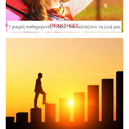
ΠΡΑΚΤΙΚΕΣ
7 μικρές καθημερινές “νίκες” που αλλάζουν τη ζωή μας