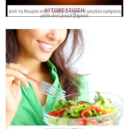
ΑΥΤΟΒΕΛΤΙΩΣΗ
Από τη θεωρία στην πράξη: Στοχεύστε μεγάλα οράματα
μέσα από μικρά βήματα