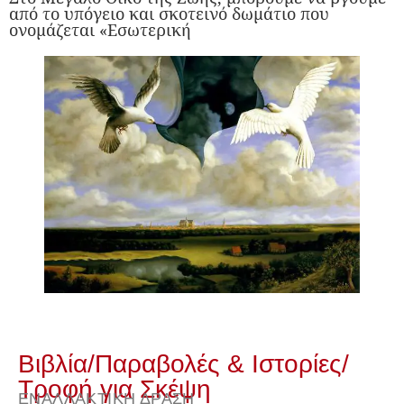
από το υπόγειο και σκοτεινό δωμάτιο που
ονομάζεται «Εσωτερική
Βιβλία
/
Παραβολές & Ιστορίες
/
Τροφή για Σκέψη
ΕΝΑΛΛΑΚΤΙΚΉ ΔΡΆΣΗ