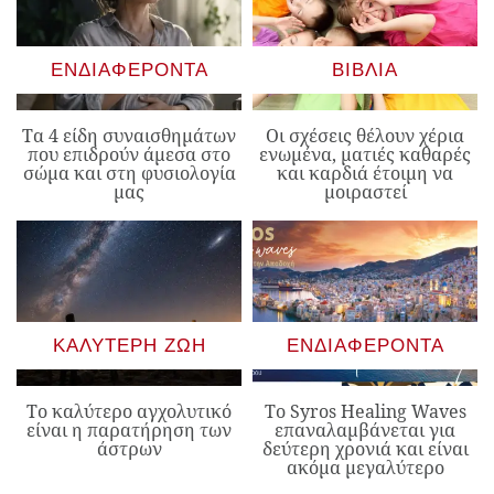
ΕΝΔΙΑΦΈΡΟΝΤΑ
ΒΙΒΛΊΑ
Τα 4 είδη συναισθημάτων
Οι σχέσεις θέλουν χέρια
που επιδρούν άμεσα στο
ενωμένα, ματιές καθαρές
σώμα και στη φυσιολογία
και καρδιά έτοιμη να
μας
μοιραστεί
ΚΑΛΎΤΕΡΗ ΖΩΉ
ΕΝΔΙΑΦΈΡΟΝΤΑ
Το καλύτερο αγχολυτικό
Το Syros Healing Waves
είναι η παρατήρηση των
επαναλαμβάνεται για
άστρων
δεύτερη χρονιά και είναι
ακόμα μεγαλύτερο