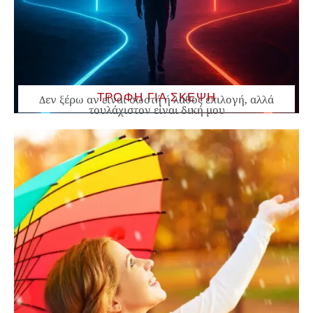
ΤΡΟΦΗ ΓΙΑ ΣΚΕΨΗ
Δεν ξέρω αν είναι σωστή ή λάθος επιλογή, αλλά
τουλάχιστον είναι δική μου