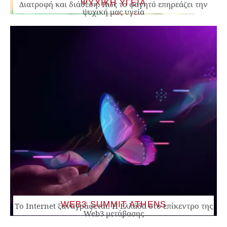
ΨΥΧΙΚΗ ΥΓΕΙΑ
Διατροφή και διάθεση: Πώς το φαγητό επηρεάζει την
ψυχική μας υγεία
WEB3 SUMMIT ATHENS
Το Internet ξαναγράφεται. Η Ελλάδα στο επίκεντρο της
Web3 μετάβασης