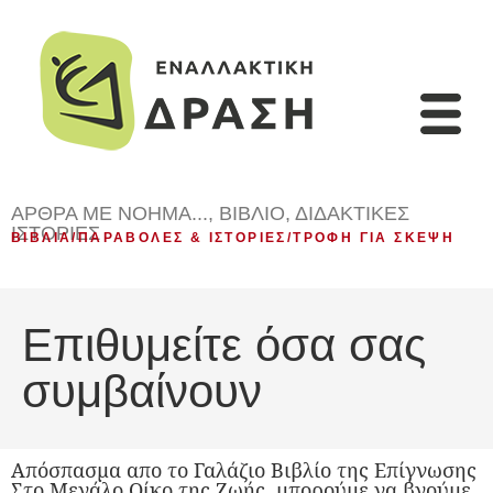
ΆΡΘΡΑ ΜΕ ΝΌΗΜΑ...
,
ΒΙΒΛΊΟ
,
ΔΙΔΑΚΤΙΚΈΣ
ΙΣΤΟΡΊΕΣ
ΒΙΒΛΊΑ
/
ΠΑΡΑΒΟΛΈΣ & ΙΣΤΟΡΊΕΣ
/
ΤΡΟΦΉ ΓΙΑ ΣΚΈΨΗ
Επιθυμείτε όσα σας
συμβαίνουν
Απόσπασμα απο το Γαλάζιο Βιβλίο της Επίγνωσης
Στο Μεγάλο Οίκο της Ζωής, μπορούμε να βγούμε