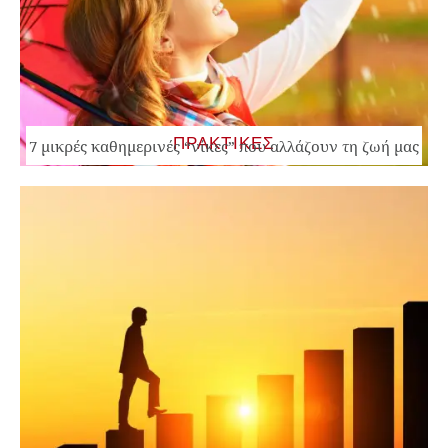
ΠΡΑΚΤΙΚΕΣ
7 μικρές καθημερινές “νίκες” που αλλάζουν τη ζωή μας