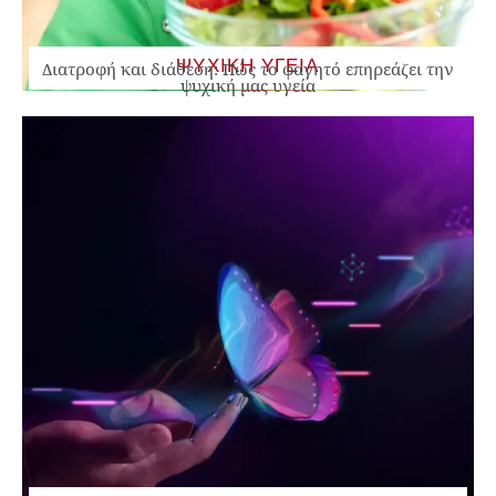
ΨΥΧΙΚΗ ΥΓΕΙΑ
Διατροφή και διάθεση: Πώς το φαγητό επηρεάζει την
ψυχική μας υγεία