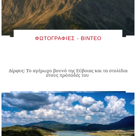
ΦΩΤΟΓΡΑΦΊΕΣ - ΒΊΝΤΕΟ
Δίρφυς: Το αγέρωχο βουνό της Εύβοιας και τα στολίδια
στους πρόποδές του