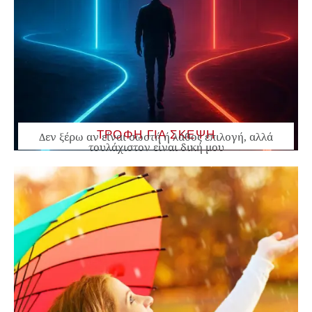
ΤΡΟΦΗ ΓΙΑ ΣΚΕΨΗ
Δεν ξέρω αν είναι σωστή ή λάθος επιλογή, αλλά
τουλάχιστον είναι δική μου