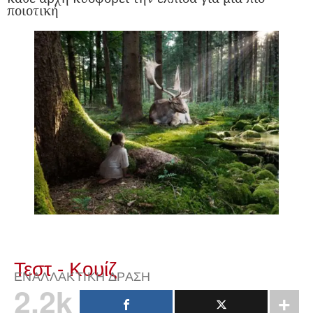
ποιοτική
Τεστ - Κουίζ
ΕΝΑΛΛΑΚΤΙΚΉ ΔΡΆΣΗ
2.2k