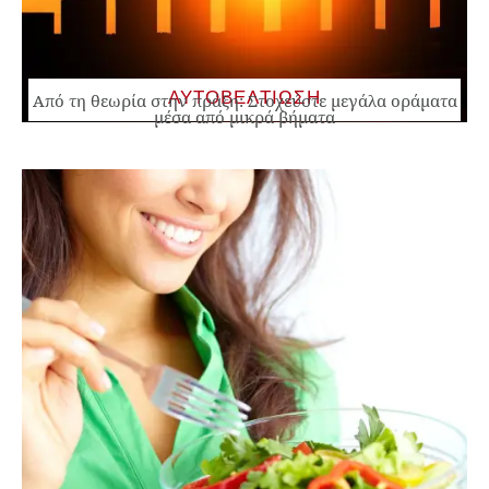
ΑΥΤΟΒΕΛΤΙΩΣΗ
Από τη θεωρία στην πράξη: Στοχεύστε μεγάλα οράματα
μέσα από μικρά βήματα