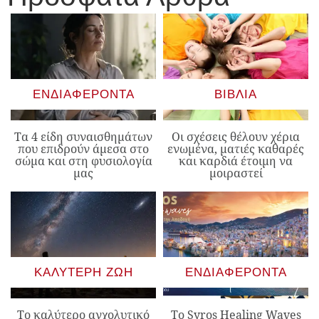
ΕΝΔΙΑΦΈΡΟΝΤΑ
ΒΙΒΛΊΑ
Τα 4 είδη συναισθημάτων
Οι σχέσεις θέλουν χέρια
που επιδρούν άμεσα στο
ενωμένα, ματιές καθαρές
σώμα και στη φυσιολογία
και καρδιά έτοιμη να
μας
μοιραστεί
ΚΑΛΎΤΕΡΗ ΖΩΉ
ΕΝΔΙΑΦΈΡΟΝΤΑ
Το καλύτερο αγχολυτικό
Το Syros Healing Waves