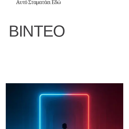
Αυτό Σταματάει Εδώ
ΒΙΝΤΕΟ