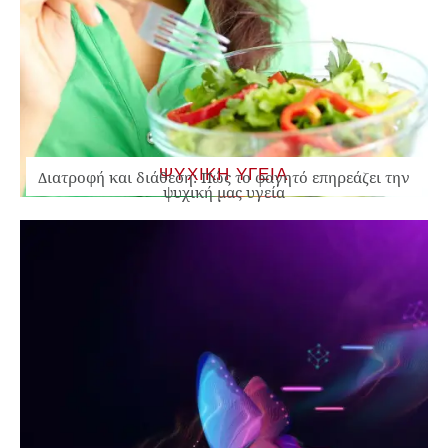
ΨΥΧΙΚΗ ΥΓΕΙΑ
Διατροφή και διάθεση: Πώς το φαγητό επηρεάζει την
ψυχική μας υγεία