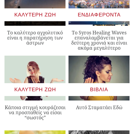
ΚΑΛΎΤΕΡΗ ΖΩΉ
ΕΝΔΙΑΦΈΡΟΝΤΑ
Το καλύτερο αγχολυτικό
Το Syros Healing Waves
είναι η παρατήρηση των
επαναλαμβάνεται για
άστρων
δεύτερη χρονιά και είναι
ακόμα μεγαλύτερο
ΚΑΛΎΤΕΡΗ ΖΩΉ
ΒΙΒΛΊΑ
Κάποια στιγμή κουράζεσαι
Αυτό Σταματάει Εδώ
να προσπαθείς να είσαι
“σωστός”