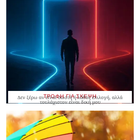
ΤΡΟΦΗ ΓΙΑ ΣΚΕΨΗ
Δεν ξέρω αν είναι σωστή ή λάθος επιλογή, αλλά
τουλάχιστον είναι δική μου