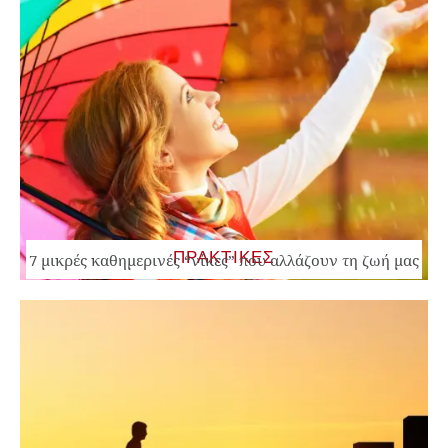
ΠΡΑΚΤΙΚΕΣ
7 μικρές καθημερινές “νίκες” που αλλάζουν τη ζωή μας