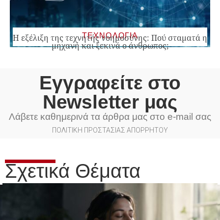
ΤΕΧΝΟΛΟΓΙΑ
Η εξέλιξη της τεχνητής νοημοσύνης: Πού σταματά η
μηχανή και ξεκινά ο άνθρωπος;
Εγγραφείτε στο
Newsletter μας
Λάβετε καθημερινά τα άρθρα μας στο e-mail σας
ΠΟΛΙΤΙΚΗ ΠΡΟΣΤΑΣΙΑΣ ΑΠΟΡΡΗΤΟΥ
Σχετικά Θέματα