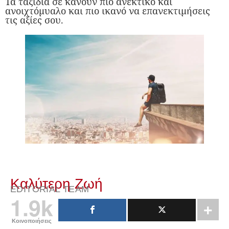
Τα ταξίδια σε κάνουν πιο ανεκτικό και
ανοιχτόμυαλο και πιο ικανό να επανεκτιμήσεις
τις αξίες σου.
Καλύτερη Ζωή
EDITORIAL TEAM
1.9k
Κοινοποιήσεις