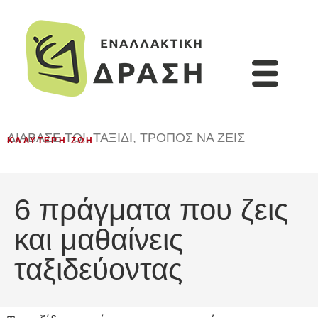
ΔΙΆΒΑΣΈ ΤΟ!
,
ΤΑΞΊΔΙ
,
ΤΡΌΠΟΣ ΝΑ ΖΕΙΣ
ΚΑΛΎΤΕΡΗ ΖΩΉ
6 πράγματα που ζεις
και μαθαίνεις
ταξιδεύοντας