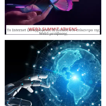
WEB3 SUMMIT ATHENS
Το Internet ξαναγράφεται. Η Ελλάδα στο επίκεντρο της
Web3 μετάβασης