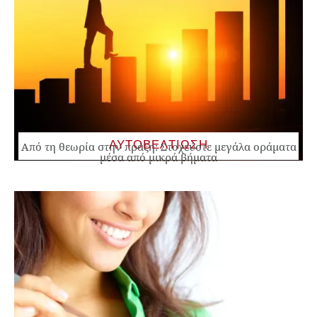
ΑΥΤΟΒΕΛΤΙΩΣΗ
Από τη θεωρία στην πράξη: Στοχεύστε μεγάλα οράματα
μέσα από μικρά βήματα