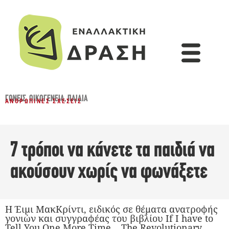
ΓΟΝΕΊΣ
,
ΟΙΚΟΓΈΝΕΙΑ
,
ΠΑΙΔΙΆ
ΑΝΘΡΏΠΙΝΕΣ ΣΧΈΣΕΙΣ
7 τρόποι να κάνετε τα παιδιά να
ακούσουν χωρίς να φωνάξετε
Η Έιμι ΜακΚρίντι, ειδικός σε θέματα ανατροφής
γονιών και συγγραφέας του βιβλίου If I have to
Tell You One More Time… The Revolutionary