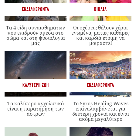
ΕΝΔΙΑΦΈΡΟΝΤΑ
ΒΙΒΛΊΑ
Τα 4 είδη συναισθημάτων
Οι σχέσεις θέλουν χέρια
που επιδρούν άμεσα στο
ενωμένα, ματιές καθαρές
σώμα και στη φυσιολογία
και καρδιά έτοιμη να
μας
μοιραστεί
ΚΑΛΎΤΕΡΗ ΖΩΉ
ΕΝΔΙΑΦΈΡΟΝΤΑ
Το καλύτερο αγχολυτικό
Το Syros Healing Waves
είναι η παρατήρηση των
επαναλαμβάνεται για
άστρων
δεύτερη χρονιά και είναι
ακόμα μεγαλύτερο