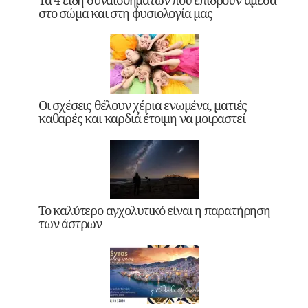
Τα 4 είδη συναισθημάτων που επιδρούν άμεσα
στο σώμα και στη φυσιολογία μας
Οι σχέσεις θέλουν χέρια ενωμένα, ματιές
καθαρές και καρδιά έτοιμη να μοιραστεί
Το καλύτερο αγχολυτικό είναι η παρατήρηση
των άστρων