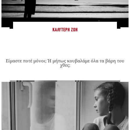
ΚΑΛΎΤΕΡΗ ΖΩΉ
Είμαστε ποτέ μόνοι; Ή μήπως κουβαλάμε όλα τα βάρη του
χθες;