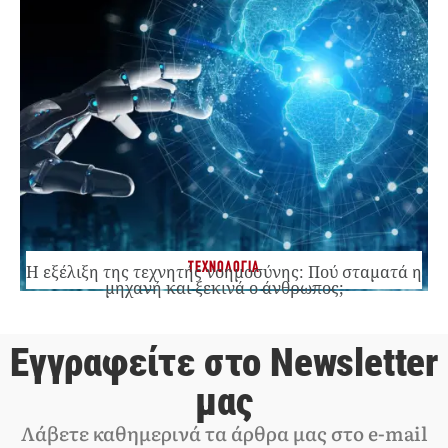
ΤΕΧΝΟΛΟΓΙΑ
Η εξέλιξη της τεχνητής νοημοσύνης: Πού σταματά η
μηχανή και ξεκινά ο άνθρωπος;
Εγγραφείτε στο Newsletter
μας
Λάβετε καθημερινά τα άρθρα μας στο e-mail