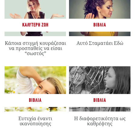
ΚΑΛΎΤΕΡΗ ΖΩΉ
ΒΙΒΛΊΑ
Κάποια στιγμή κουράζεσαι
Αυτό Σταματάει Εδώ
να προσπαθείς να είσαι
“σωστός”
ΒΙΒΛΊΑ
ΒΙΒΛΊΑ
Ευτυχία έναντι
Η διαφορετικότητα ως
ικανοποίησης
καθρέφτης