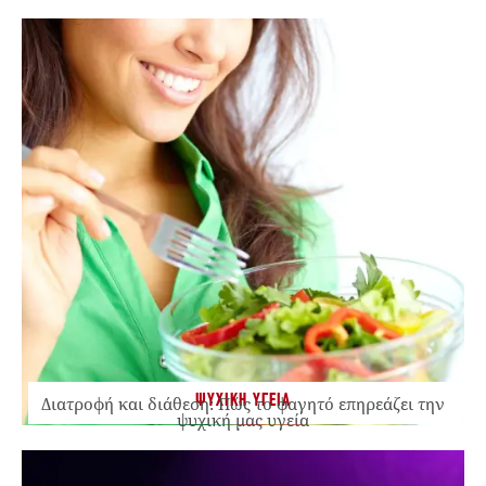
ΨΥΧΙΚΗ ΥΓΕΙΑ
Διατροφή και διάθεση: Πώς το φαγητό επηρεάζει την
ψυχική μας υγεία