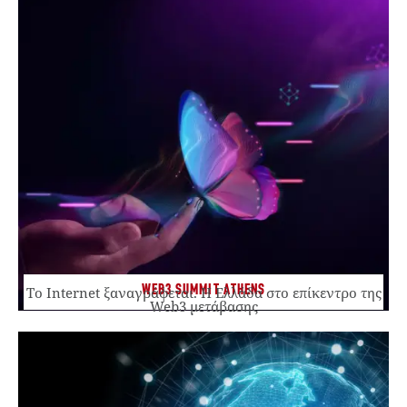
WEB3 SUMMIT ATHENS
Το Internet ξαναγράφεται. Η Ελλάδα στο επίκεντρο της
Web3 μετάβασης