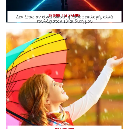
ΤΡΟΦΗ ΓΙΑ ΣΚΕΨΗ
Δεν ξέρω αν είναι σωστή ή λάθος επιλογή, αλλά
τουλάχιστον είναι δική μου