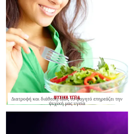
ΨΥΧΙΚΗ ΥΓΕΙΑ
Διατροφή και διάθεση: Πώς το φαγητό επηρεάζει την
ψυχική μας υγεία