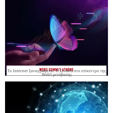
WEB3 SUMMIT ATHENS
Το Internet ξαναγράφεται. Η Ελλάδα στο επίκεντρο της
Web3 μετάβασης