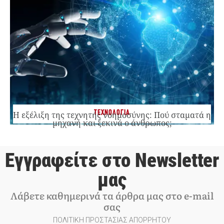
ΤΕΧΝΟΛΟΓΙΑ
Η εξέλιξη της τεχνητής νοημοσύνης: Πού σταματά η
μηχανή και ξεκινά ο άνθρωπος;
Εγγραφείτε στο Newsletter
μας
Λάβετε καθημερινά τα άρθρα μας στο e-mail
σας
ΠΟΛΙΤΙΚΗ ΠΡΟΣΤΑΣΙΑΣ ΑΠΟΡΡΗΤΟΥ