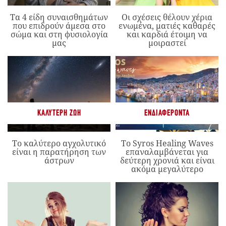
Τα 4 είδη συναισθημάτων
Οι σχέσεις θέλουν χέρια
που επιδρούν άμεσα στο
ενωμένα, ματιές καθαρές
σώμα και στη φυσιολογία
και καρδιά έτοιμη να
μας
μοιραστεί
ΚΑΛΎΤΕΡΗ ΖΩΉ
ΕΝΔΙΑΦΈΡΟΝΤΑ
Το καλύτερο αγχολυτικό
Το Syros Healing Waves
είναι η παρατήρηση των
επαναλαμβάνεται για
άστρων
δεύτερη χρονιά και είναι
ακόμα μεγαλύτερο