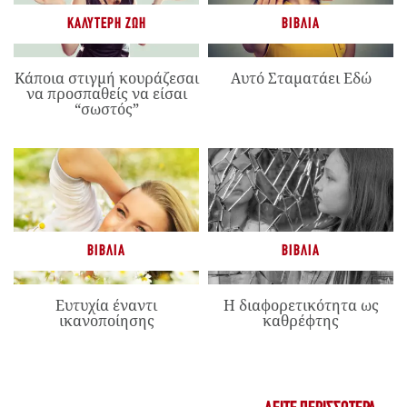
ΚΑΛΎΤΕΡΗ ΖΩΉ
ΒΙΒΛΊΑ
Κάποια στιγμή κουράζεσαι
Αυτό Σταματάει Εδώ
να προσπαθείς να είσαι
“σωστός”
ΒΙΒΛΊΑ
ΒΙΒΛΊΑ
Ευτυχία έναντι
Η διαφορετικότητα ως
ικανοποίησης
καθρέφτης