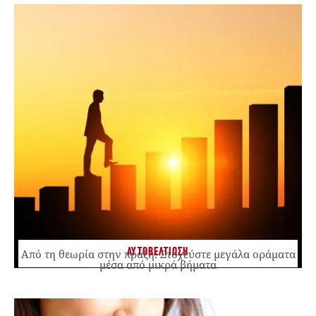
ΑΥΤΟΒΕΛΤΙΩΣΗ
Από τη θεωρία στην πράξη: Στοχεύστε μεγάλα οράματα
μέσα από μικρά βήματα