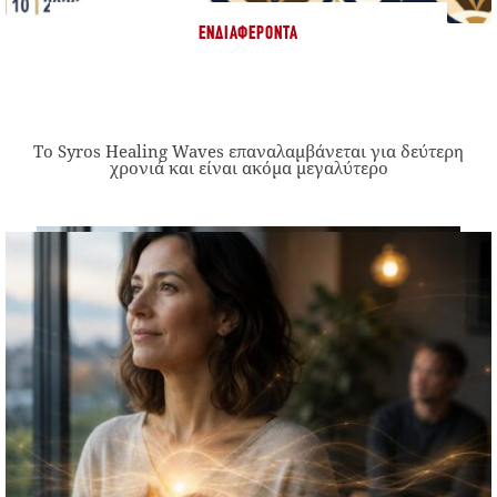
ΕΝΔΙΑΦΈΡΟΝΤΑ
Το Syros Healing Waves επαναλαμβάνεται για δεύτερη
χρονιά και είναι ακόμα μεγαλύτερο