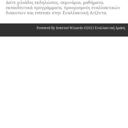
Δείτε χιλιάδες εκδηλώσεις, σεμινάρια, μαθήματα,
εκπαιδευτικά προγράμματα, προορισμούς εναλλακτικών
διακοπών και retreats στην Εναλλακτική Ατζέντα.
Powered By Internet Wizards ©2021 Εναλλακτική Δράση