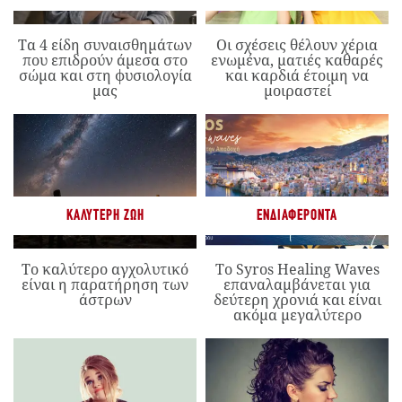
Τα 4 είδη συναισθημάτων
Οι σχέσεις θέλουν χέρια
που επιδρούν άμεσα στο
ενωμένα, ματιές καθαρές
σώμα και στη φυσιολογία
και καρδιά έτοιμη να
μας
μοιραστεί
ΚΑΛΎΤΕΡΗ ΖΩΉ
ΕΝΔΙΑΦΈΡΟΝΤΑ
Το καλύτερο αγχολυτικό
Το Syros Healing Waves
είναι η παρατήρηση των
επαναλαμβάνεται για
άστρων
δεύτερη χρονιά και είναι
ακόμα μεγαλύτερο