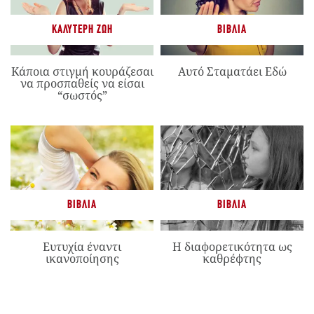
ΚΑΛΎΤΕΡΗ ΖΩΉ
ΒΙΒΛΊΑ
Κάποια στιγμή κουράζεσαι
Αυτό Σταματάει Εδώ
να προσπαθείς να είσαι
“σωστός”
ΒΙΒΛΊΑ
ΒΙΒΛΊΑ
Ευτυχία έναντι
Η διαφορετικότητα ως
ικανοποίησης
καθρέφτης