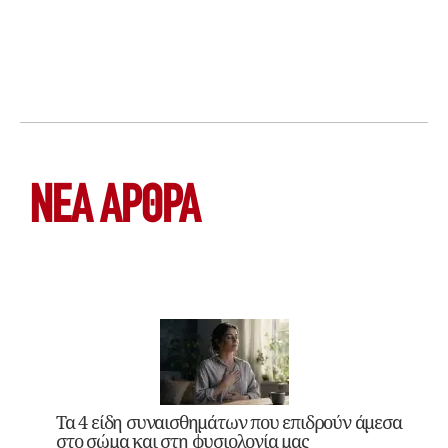
ΝΕΑ ΆΡΘΡΑ
Τα 4 είδη συναισθημάτων που επιδρούν άμεσα
στο σώμα και στη φυσιολογία μας