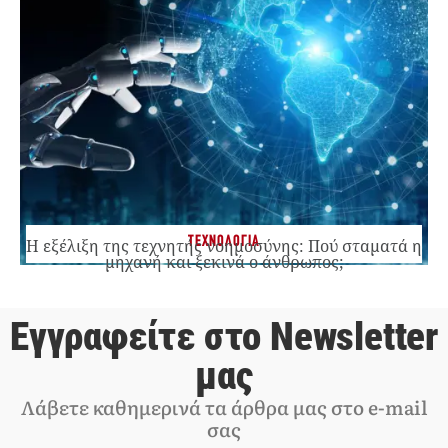
ΤΕΧΝΟΛΟΓΙΑ
Η εξέλιξη της τεχνητής νοημοσύνης: Πού σταματά η
μηχανή και ξεκινά ο άνθρωπος;
Εγγραφείτε στο Newsletter
μας
Λάβετε καθημερινά τα άρθρα μας στο e-mail
σας