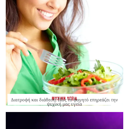
ΨΥΧΙΚΗ ΥΓΕΙΑ
Διατροφή και διάθεση: Πώς το φαγητό επηρεάζει την
ψυχική μας υγεία