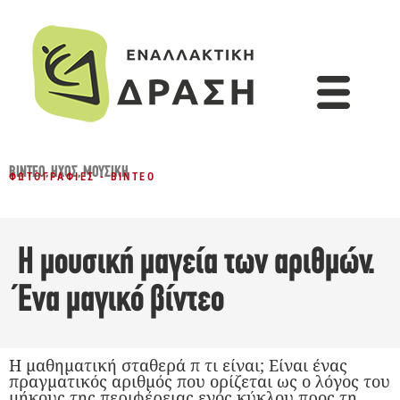
ΒΊΝΤΕΟ
,
ΗΧΟΣ
,
ΜΟΥΣΙΚΉ
ΦΩΤΟΓΡΑΦΊΕΣ - ΒΊΝΤΕΟ
Η μουσική μαγεία των αριθμών.
Ένα μαγικό βίντεο
Η μαθηματική σταθερά π τι είναι; Είναι ένας
πραγματικός αριθμός που ορίζεται ως ο λόγος του
μήκους της περιφέρειας ενός κύκλου προς τη