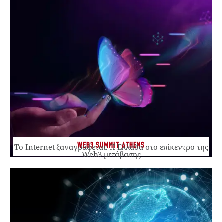
WEB3 SUMMIT ATHENS
Το Internet ξαναγράφεται. Η Ελλάδα στο επίκεντρο της
Web3 μετάβασης