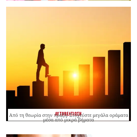
ΑΥΤΟΒΕΛΤΙΩΣΗ
Από τη θεωρία στην πράξη: Στοχεύστε μεγάλα οράματα
μέσα από μικρά βήματα