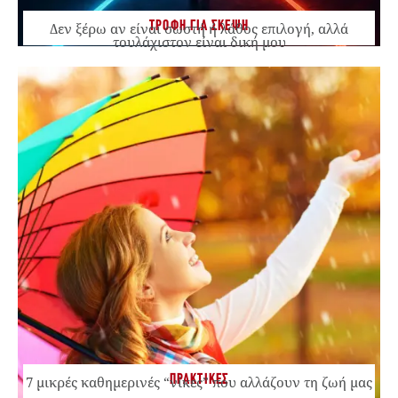
ΤΡΟΦΗ ΓΙΑ ΣΚΕΨΗ
Δεν ξέρω αν είναι σωστή ή λάθος επιλογή, αλλά
τουλάχιστον είναι δική μου
ΠΡΑΚΤΙΚΕΣ
7 μικρές καθημερινές “νίκες” που αλλάζουν τη ζωή μας