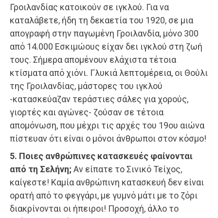
Γροιλανδίας κατοικούν σε ιγκλού. Για να
καταλάβετε, ήδη τη δεκαετία του 1920, σε μια
απογραφή στην παγωμένη Γροιλανδία, μόνο 300
από 14.000 Εσκιμώους είχαν δει ιγκλού στη ζωή
τους. Σήμερα απομένουν ελάχιστα τέτοια
κτίσματα από χιόνι. Γλυκιά λεπτομέρεια, οι Θούλι
της Γροιλανδίας, μάστορες του ιγκλού
-κατασκεύαζαν τεράστιες σάλες για χορούς,
γιορτές και αγώνες- ζούσαν σε τέτοια
απομόνωση, που μέχρι τις αρχές του 19ου αιώνα
πίστευαν ότι είναι ο μόνοι άνθρωποι στον κόσμο!
5. Ποιες ανθρώπινες κατασκευές φαίνονται
από τη Σελήνη;
Αν είπατε το Σινικό Τείχος,
καίγεστε! Καμία ανθρώπινη κατασκευή δεν είναι
ορατή από το φεγγάρι, με γυμνό μάτι με το ζόρι
διακρίνονται οι ήπειροι! Προσοχή, άλλο το