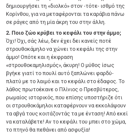
δημιουργήσει τη «διολκό» στον -τότε- ισθμό της
Κορίνθου, για να μεταφέρονται τα καράβια πάνω
σε ράγες από τη μία άκρη του στην άλλη.
2. Ποιο ζώο κρύβει το κεφάλι του στην άμμο;
Όχι! Όχι, σάς λέω, δεν έχει δει κανείς ποτέ
στρουθοκάμηλο να χώνει το κεφάλι της στην
άμμο! Οπότε και η έκφραση
«στρουθοκαμηλισμός», άκυρη! Ο μύθος ίσως
βγήκε γιατί το πουλί αυτό ξαπλώνει φαρδύ-
πλατύ με το λαιμό και το κεφάλι στο έδαφος. Το
λάθος πρωτοέκανε ο Πλίνιος ο Πρεσβύτερος,
ρωμαίος ιστορικός, που επίσης υποστήριζε ότι
οι στρουθοκάμηλοι καταφέρνουν να εκκολάψουν
τα αβγά τους κοιτάζοντάς τα με ένταση! Από εκεί
να καταλάβετε! Αν το κεφάλι του μπει στο χώμα,
το πτηνό θα πεθάνει από ασφυξία!