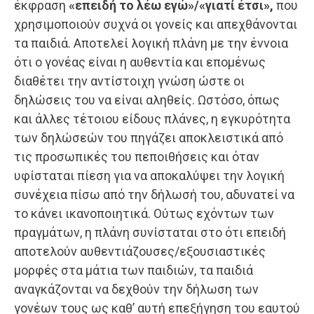
έκφραση
«επειδή το λέω εγώ»/«γιατί έτσι»,
που
χρησιμοποιούν συχνά οι γονείς και απεχθάνονται
τα παιδιά. Αποτελεί λογική πλάνη με την έννοια
ότι ο γονέας είναι η αυθεντία και επομένως
διαθέτει την αντίστοιχη γνώση ώστε οι
δηλώσεις του να είναι αληθείς. Ωστόσο, όπως
και άλλες τέτοιου είδους πλάνες, η εγκυρότητα
των δηλώσεών του πηγάζει αποκλειστικά από
τις προσωπικές του πεποιθήσεις και όταν
υφίσταται πίεση για να αποκαλύψει την λογική
συνέχεια πίσω από την δήλωσή του, αδυνατεί να
το κάνει ικανοποιητικά. Ούτως εχόντων των
πραγμάτων, η πλάνη συνίσταται στο ότι επειδή
αποτελούν αυθεντιάζουσες/εξουσιαστικές
μορφές στα μάτια των παιδιών, τα παιδιά
αναγκάζονται να δεχθούν την δήλωση των
γονέων τους ως καθ’ αυτή επεξήγηση του εαυτού