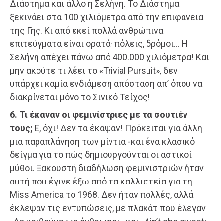
Διάστημα και άλλο η Σελήνη. Το Διάστημα
ξεκινάει στα 100 χιλιόμετρα από την επιφάνεια
της Γης. Κι από εκεί πολλά ανθρώπινα
επιτεύγματα είναι ορατά· πόλεις, δρόμοι… Η
Σελήνη απέχει πάνω από 400.000 χιλιόμετρα! Και
μην ακούτε τι λέει το «Trivial Pursuit», δεν
υπάρχει καμία ενδιάμεση απόσταση απ’ όπου να
διακρίνεται μόνο το Σινικό Τείχος!
6. Τι έκαναν οι φεμινίστριες με τα σουτιέν
τους;
Ε, όχι! Δεν τα έκαψαν! Πρόκειται για άλλη
μια παραπλάνηση των μίντια -και ένα κλασικό
δείγμα για το πώς δημιουργούνται οι αστικοί
μύθοι. Ξακουστή διαδήλωση φεμινιστριών ήταν
αυτή που έγινε έξω από τα καλλιστεία για τη
Miss America το 1968. Δεν ήταν πολλές, αλλά
έκλεψαν τις εντυπώσεις, με πλακάτ που έλεγαν