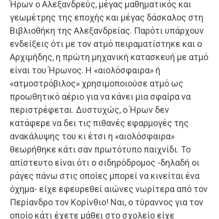
Ήρων ο Αλεξανδρεύς, μέγας μαθηματικός και
γεωμέτρης της εποχής και μέγας δάσκαλος στη
Βιβλιοθήκη της Αλεξανδρείας. Παρότι υπάρχουν
ενδείξεις ότι με τον ατμό πειραματίστηκε και ο
Αρχιμήδης, η πρώτη μηχανική κατασκευή με ατμό
είναι του Ήρωνος. Η «αιολόσφαιρα» ή
«ατμοστρόβιλος» χρησιμοποιούσε ατμό ως
προωθητικό αέριο για να κάνει μια σφαίρα να
περιστρέφεται. Δυστυχώς, ο Ήρων δεν
κατάφερε να δει τις πιθανές εφαρμογές της
ανακάλυψης του κι έτσι η «αιολόσφαιρα»
θεωρήθηκε κάτι σαν πρωτότυπο παιχνίδι. Το
απίστευτο είναι ότι ο σιδηρόδρομος -δηλαδή οι
ράγες πάνω στις οποίες μπορεί να κινείται ένα
όχημα- είχε εφευρεθεί αιώνες νωρίτερα από τον
Περίανδρο τον Κορίνθιο! Ναι, ο τύραννος για τον
οποίο κάτι έχετε μάθει στο σχολείο είχε