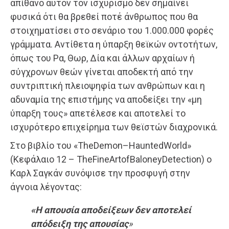
απίθανο αυτόν τον ισχυρισμό δεν σημαίνει
φυσικά ότι θα βρεθεί ποτέ άνθρωπος που θα
στοιχηματίσει στο σενάριο του 1.000.000 φορές
γράμματα. Αντίθετα η ύπαρξη θεϊκών οντοτήτων,
όπως του Ρα, Θωρ, Δία και άλλων αρχαίων ή
σύγχρονων θεών γίνεται αποδεκτή από την
συντριπτική πλειοψηφία των ανθρώπων και η
αδυναμία της επιστήμης να αποδείξει την «μη
ύπαρξη τους» απετέλεσε και αποτελεί το
ισχυρότερο επιχείρημα των θεϊστών διαχρονικά.
Στο βιβλίο του «
The
Demon
–
Haunted
World
»
(Κεφάλαιο 12 –
The
Fine
Art
of
Baloney
Detection
) ο
Καρλ Σαγκάν συνόψισε την προσφυγή στην
άγνοια λέγοντας:
«Η απουσία αποδείξεων δεν αποτελεί
απόδειξη της απουσίας
»