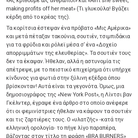
«Ας κριθούμε ως άνθρωποι» και «Ain’t she sweet;
making profits off her meat» (Τι γλυκούλα! Βγάζει
κέρδη από το κρέας της).
Τα κορίτσια έστεψαν ένα πρόβατο «Μις Αμέρικα»
και μετά πέταξαν τακούνια, σουτιέν, τσιμπιδάκια
για τα φρύδια και ρόλεϊ μέσα σ’ ένα «Δοχείο
απορριμμάτων της ελευθερίας». Τα σουτιέν τους
δεν τα έκαψαν. Ήθελαν, αλλά η αστυνομία τις
απέτρεψε, με το πειστικό επιχείρημα ότι υπήρχε
κίνδυνος για φωτιά στην ξύλινη εξέδρα όπου
βρίσκονταν! Αυτά είναι τα γεγονότα. Όμως, μια
δημοσιογράφος της «New York Post», η Λίντσι βαν
Γκέλντερ, έγραψε ένα άρθρο στο οποίο ανέφερε
ότι οι φεμινίστριες ήθελαν να κάψουν τα σουτιέν
και τις ζαρτιέρες τους. Ο «υλατζής» -κατά την
ελληνική ορολογία- το πήγε λίγο παραπέρα,
βάζοντας στον τίτλο τη φράση «BRA BURNERS»