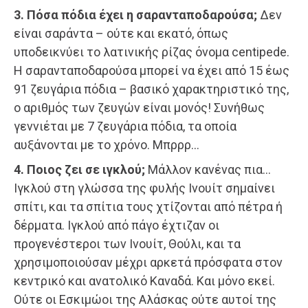
3. Πόσα πόδια έχει η σαρανταποδαρούσα;
Δεν
είναι σαράντα – ούτε και εκατό, όπως
υποδεικνύει το λατινικής ρίζας όνομα centipede.
Η σαρανταποδαρούσα μπορεί να έχει από 15 έως
91 ζευγάρια πόδια – βασικό χαρακτηριστικό της,
ο αριθμός των ζευγών είναι μονός! Συνήθως
γεννιέται με 7 ζευγάρια πόδια, τα οποία
αυξάνονται με το χρόνο. Μπρρρ…
4. Ποιος ζει σε ιγκλού;
Μάλλον κανένας πια…
Ιγκλού στη γλώσσα της φυλής Ινουίτ σημαίνει
σπίτι, και τα σπίτια τους χτίζονται από πέτρα ή
δέρματα. Ιγκλού από πάγο έχτιζαν οι
προγενέστεροι των Ινουίτ, Θούλι, και τα
χρησιμοποιούσαν μέχρι αρκετά πρόσφατα στον
κεντρικό και ανατολικό Καναδά. Και μόνο εκεί.
Ούτε οι Εσκιμώοι της Αλάσκας ούτε αυτοί της