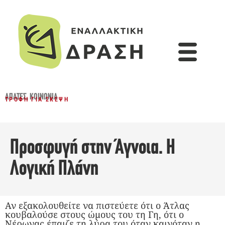
ΑΠΆΤΕΣ
,
ΚΟΙΝΩΝΊΑ
ΤΡΟΦΉ ΓΙΑ ΣΚΈΨΗ
Προσφυγή στην Άγνοια. Η
Λογική Πλάνη
Αν εξακολουθείτε να πιστεύετε ότι ο Άτλας
κουβαλούσε στους ώμους του τη Γη, ότι ο
Νέρωνας έπαιζε τη λύρα του όταν καιγόταν η