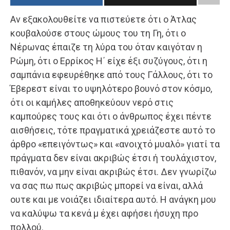
Αν εξακολουθείτε να πιστεύετε ότι ο Άτλας
κουβαλούσε στους ώμους του τη Γη, ότι ο
Νέρωνας έπαιζε τη λύρα του όταν καιγόταν η
Ρώμη, ότι ο Ερρίκος Η΄ είχε έξι συζύγους, ότι η
σαμπάνια εφευρέθηκε από τους Γάλλους, ότι το
Έβερεστ είναι το υψηλότερο βουνό στον κόσμο,
ότι οι καμήλες αποθηκεύουν νερό στις
καμπούρες τους και ότι ο άνθρωπος έχει πέντε
αισθήσεις, τότε πραγματικά χρειάζεστε αυτό το
άρθρο «επειγόντως» και «ανοιχτό μυαλό» γιατί τα
πράγματα δεν είναι ακριβώς έτσι ή τουλάχιστον,
πιθανόν, να μην είναι ακριβώς έτσι. Δεν γνωρίζω
να σας πω πως ακριβώς μπορεί να είναι, αλλά
ουτε και με νοιάζει ιδιαίτερα αυτό. Η ανάγκη μου
να καλύψω τα κενά μ έχει αφήσει ήσυχη προ
πολλού.