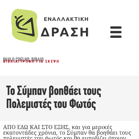
PAULO COELHO
,
ΒΙΒΛΊΟ
ΒΙΒΛΊΑ
/
ΤΡΟΦΉ ΓΙΑ ΣΚΈΨΗ
Το Σύμπαν βοηθάει τους
Πολεμιστές του Φωτός
ΑΠΟ ΕΔΩ ΚΑΙ ΣΤΟ ΕΞΗΣ, και για μερικές
εκατοντάδες χρόνια, το Σύμπαν θα βοηθάει τους
πολεμιστές του φωτός και θα εμποδίζει όποιον