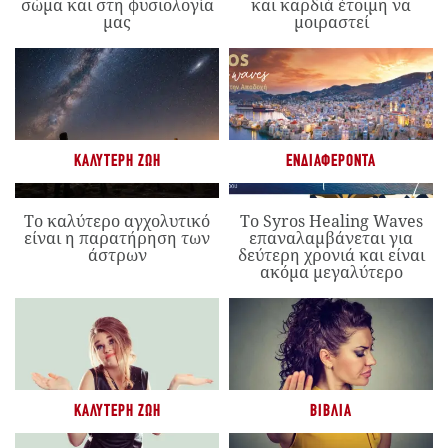
σώμα και στη φυσιολογία
και καρδιά έτοιμη να
μας
μοιραστεί
ΚΑΛΎΤΕΡΗ ΖΩΉ
ΕΝΔΙΑΦΈΡΟΝΤΑ
Το καλύτερο αγχολυτικό
Το Syros Healing Waves
είναι η παρατήρηση των
επαναλαμβάνεται για
άστρων
δεύτερη χρονιά και είναι
ακόμα μεγαλύτερο
ΚΑΛΎΤΕΡΗ ΖΩΉ
ΒΙΒΛΊΑ