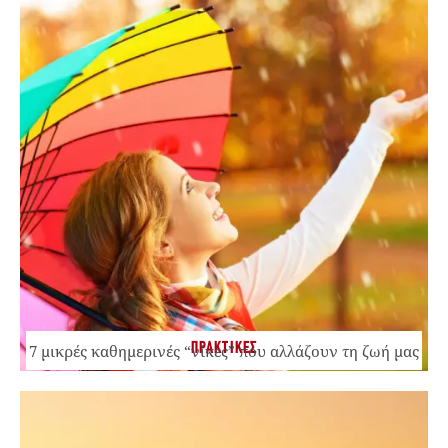
ΠΡΑΚΤΙΚΕΣ
7 μικρές καθημερινές “νίκες” που αλλάζουν τη ζωή μας