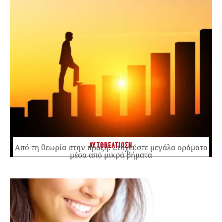
ΑΥΤΟΒΕΛΤΙΩΣΗ
Από τη θεωρία στην πράξη: Στοχεύστε μεγάλα οράματα
μέσα από μικρά βήματα