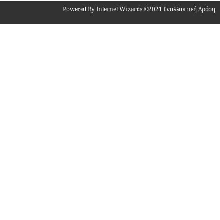
Powered By Internet Wizards ©2021 Εναλλακτική Δράση