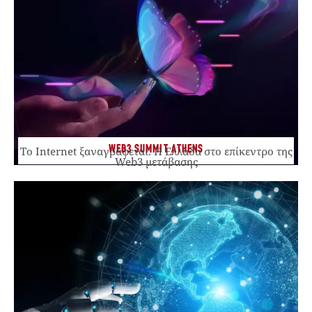
WEB3 SUMMIT ATHENS
Το Internet ξαναγράφεται. Η Ελλάδα στο επίκεντρο της
Web3 μετάβασης