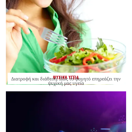
ΨΥΧΙΚΗ ΥΓΕΙΑ
Διατροφή και διάθεση: Πώς το φαγητό επηρεάζει την
ψυχική μας υγεία