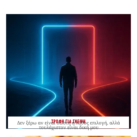
ΤΡΟΦΗ ΓΙΑ ΣΚΕΨΗ
Δεν ξέρω αν είναι σωστή ή λάθος επιλογή, αλλά
τουλάχιστον είναι δική μου