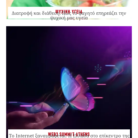
ΨΥΧΙΚΗ ΥΓΕΙΑ
Διατροφή και διάθεση: Πώς το φαγητό επηρεάζει την
ψυχική μας υγεία
WEB3 SUMMIT ATHENS
Το Internet ξαναγράφεται. Η Ελλάδα στο επίκεντρο της