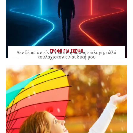
ΤΡΟΦΗ ΓΙΑ ΣΚΕΨΗ
Δεν ξέρω αν είναι σωστή ή λάθος επιλογή, αλλά
τουλάχιστον είναι δική μου