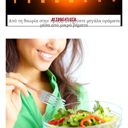
ΑΥΤΟΒΕΛΤΙΩΣΗ
Από τη θεωρία στην πράξη: Στοχεύστε μεγάλα οράματα
μέσα από μικρά βήματα