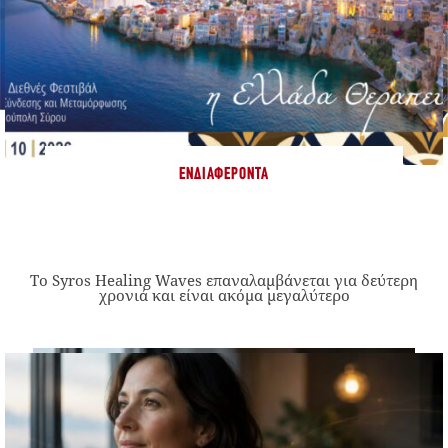
ΕΝΔΙΑΦΈΡΟΝΤΑ
Το Syros Healing Waves επαναλαμβάνεται για δεύτερη
χρονιά και είναι ακόμα μεγαλύτερο