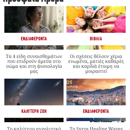
ΕΝΔΙΑΦΈΡΟΝΤΑ
ΒΙΒΛΊΑ
Τα 4 είδη συναισθημάτων
Οι σχέσεις θέλουν χέρια
που επιδρούν άμεσα στο
ενωμένα, ματιές καθαρές
σώμα και στη φυσιολογία
και καρδιά έτοιμη να
μας
μοιραστεί
ΚΑΛΎΤΕΡΗ ΖΩΉ
ΕΝΔΙΑΦΈΡΟΝΤΑ
Το καλύτερο αγχολυτικό
Το Syros Healing Waves