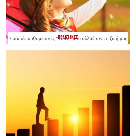
ΠΡΑΚΤΙΚΕΣ
7 μικρές καθημερινές “νίκες” που αλλάζουν τη ζωή μας