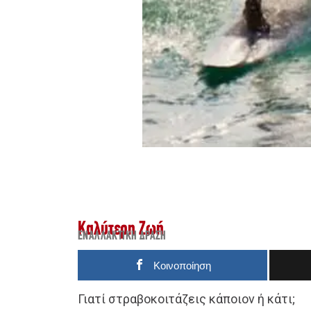
Καλύτερη Ζωή
ΕΝΑΛΛΑΚΤΙΚΉ ΔΡΆΣΗ
Κοινοποίηση
Γιατί στραβοκοιτάζεις κάποιον ή κάτι;