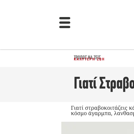
ΤΡΌΠΟΣ ΝΑ ΖΕΙΣ
ΚΑΛΎΤΕΡΗ ΖΩΉ
Γιατί Στραβο
Γιατί στραβοκοιτάζεις κ
κόσμο άγαρμπα, λανθασμέ